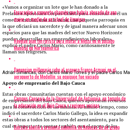
«Vamos a organizar un lote que le han donado a la
Encarcelan a supuesto chamán que habría abusado de una
Prelatura Apostólica Corpus Crhisti para construir en él un
mujer en medio de un ritual de limpieza
comedor escolar, una sala cuna, una pequeña parroquia en
la que oficiará un sacerdote y de igual manera adecuar unos
espacios para que las madres del sector Nuevo Horizonte
puedan desarrollar sus emprendimientos laborales»,
Revelan plan terrorista para matar a Messi en el pasado
explicó el padre Carlos Mario, como cariñosamente le
Mundial en Norteamérica
llaman sus feligreses.
Denuncian millonario robo al arquero Franco Armani en el
Adrián Simancas, don Carlos Mario Torres y el padre Carlos Ma
aeropuerto de Medellín: su equipaje fue vaciado
Apoyo de empresario del Bajo Cauca
Estas obras comunitarias cuentan con el apoyo económico
Campus Caucasia de la Universidad de Antioquia, un templo de
de empresarios del Bajo Cauca, quienes aportarán recursos
la educación en el Bajo Cauca y regiones vecinas
para la construcción de las mismas. Al mismo tiempo, como
indicó el sacerdote Carlos Mario Gallego, la idea es expandir
estas obras a todos los sectores del asentamiento, para lo
cual es importante contar también con el apoyo de los
Ejército abatió a presunto cabecilla de finanzas de un grupo