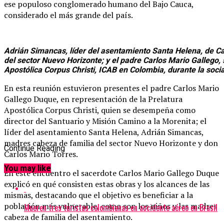
ese populoso conglomerado humano del Bajo Cauca,
considerado el más grande del país.
Adrián Simancas, líder del asentamiento Santa Helena, de Ca
del sector Nuevo Horizonte; y el padre Carlos Mario Gallego, 
Apostólica Corpus Christi, ICAB en Colombia, durante la socia
En esta reunión estuvieron presentes el padre Carlos Mario
Gallego Duque, en representación de la Prelatura
Apostólica Corpus Christi, quien se desempeña como
director del Santuario y Misión Camino a la Morenita; el
líder del asentamiento Santa Helena, Adrián Simancas,
madres cabeza de familia del sector Nuevo Horizonte y don
Continue Reading
Carlos Mario Torres.
You may like
En este encuentro el sacerdote Carlos Mario Gallego Duque
explicó en qué consisten estas obras y los alcances de las
mismas, destacando que el objetivo es beneficiar a la
población más vulnerable, como son los niños y las madres
Mueren tres turistas colombianas en accidente aéreo en Brasil
cabeza de familia del asentamiento.