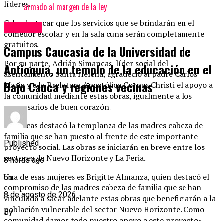
líderes.
armado al margen de la ley
Cabe destacar que los servicios que se brindarán en el
Caucasia
comedor escolar y en la sala cuna serán completamente
gratuitos.
Campus Caucasia de la Universidad de
Por su parte, Adrián Simancas, líder social del
Antioquia, un templo de la educación en el
asentamiento Santa Helena, agradeció al padre Carlos
Bajo Cauca y regiones vecinas
Mario y a la Prelatura Apostólica Corpus Christi el apoyo a
la comunidad mediante estas obras, igualmente a los
empresarios de buen corazón.
Simancas destacó la templanza de las madres cabeza de
familia que se han puesto al frente de este importante
Published
proyecto social. Las obras se iniciarán en breve entre los
sectores de Nuevo Horizonte y La Feria.
8 horas ago
Una de esas mujeres es Brigitte Almanza, quien destacó el
on
compromiso de las madres cabeza de familia que se han
8 de agosto de 2026
vinculado a sacar adelante estas obras que beneficiarán a la
población vulnerable del sector Nuevo Horizonte. Como
By
comunidad damos todo nuestro apoyo a este proyecto»,