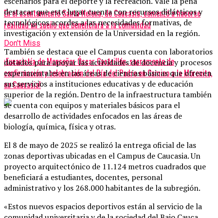
escenarios para el deporte y la recreación. Vale la pena
destacar que este lugar cuenta con recursos didácticos y
En el asentamiento Santa Helena, de Caucasia, comenzó a hacerse
tecnológicos acordes a las necesidades formativas, de
realidad un sueño que beneficiará a la comunidad
investigación y extensión de la Universidad en la región.
Don't Miss
También se destaca que el Campus cuenta con laboratorios
¡Eucaristía de Monseñor Óscar Castrillón, sacramento de
dotados para apoyar las actividades de docencia y procesos
confirmación y celebración del Día del Padre en Camino a la Morenita,
experimentales en las áreas de ciencias básicas que ofrecen
sus servicios a instituciones educativas y de educación
en Caucasia!
superior de la región. Dentro de la infraestructura también
se cuenta con equipos y materiales básicos para el
desarrollo de actividades enfocados en las áreas de
biología, química, física y otras.
El 8 de mayo de 2025 se realizó la entrega oficial de las
zonas deportivas ubicadas en el Campus de Caucasia. Un
proyecto arquitectónico de 11.124 metros cuadrados que
beneficiará a estudiantes, docentes, personal
administrativo y los 268.000 habitantes de la subregión.
«Estos nuevos espacios deportivos están al servicio de la
comunidad universitaria y de la sociedad del Bajo Cauca