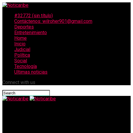
#32772 (sin título)
Contáctenos: wilroher901@gmail.com
Deportes
Entretenimiento
Home
Inicio
Judicial
Política
Social
Tecnología
Ultimas noticias
Connect with us
Noticaribe
Socialización de obras de la Prelatura Apostólica Corpus
Christi en el asentamiento Santa Helena de Caucasia