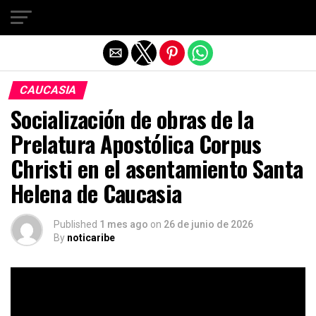
Salir de la versión móvil
CAUCASIA
Socialización de obras de la
Prelatura Apostólica Corpus
Christi en el asentamiento Santa
Helena de Caucasia
Published
1 mes ago
on
26 de junio de 2026
By
noticaribe