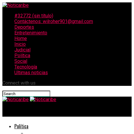
#32772 (sin título)
Contáctenos: wilroher901@gmail.com
Deportes
Entretenimiento
Home
Inicio
Judicial
Política
Social
Tecnología
Ultimas noticias
Connect with us
Noticaribe
Política