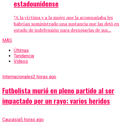
estadounidense
*A la víctima y a la mujer que la acompañaba les
habrían suministrado una sustancia que las dejó en
estado de indefensión para despojarlas de sus...
MÁS
Ültimas
Tendencia
Videos
Internacionales
2 horas ago
Futbolista murió en pleno partido al ser
impactado por un rayo: varios heridos
Caucasia
5 horas ago