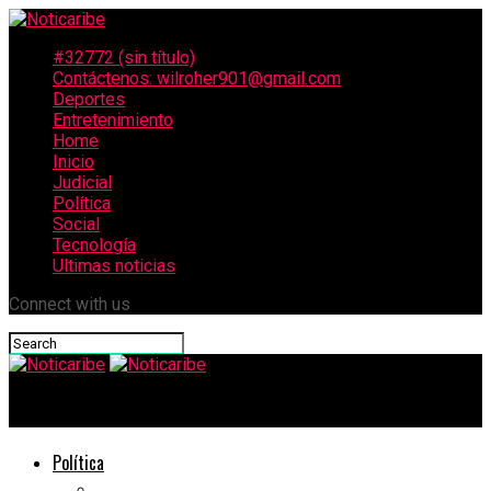
#32772 (sin título)
Contáctenos: wilroher901@gmail.com
Deportes
Entretenimiento
Home
Inicio
Judicial
Política
Social
Tecnología
Ultimas noticias
Connect with us
Noticaribe
Política