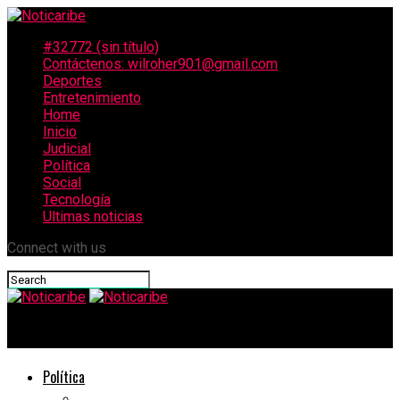
#32772 (sin título)
Contáctenos: wilroher901@gmail.com
Deportes
Entretenimiento
Home
Inicio
Judicial
Política
Social
Tecnología
Ultimas noticias
Connect with us
Noticaribe
Política