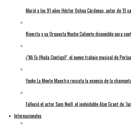
Murió a los 91 años Héctor Ochoa Cárdenas, autor de ‘El c
Riverita y su Orquesta Noche Caliente disponible para con
¡“Mi Ex (Nada Contigo)”, el nuevo trabajo musical de Perlaa
Yanky La Mente Maestra rescata la esencia de la champeta 
Falleció el actor Sam Neill, el inolvidable Alan Grant de ‘Ju
Internacionales