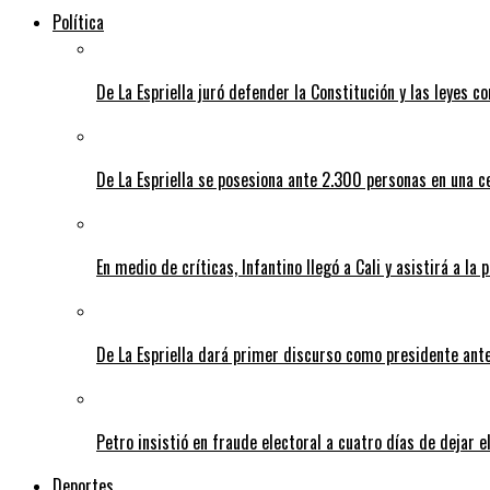
Política
De La Espriella juró defender la Constitución y las leyes 
De La Espriella se posesiona ante 2.300 personas en una c
En medio de críticas, Infantino llegó a Cali y asistirá a la 
De La Espriella dará primer discurso como presidente ante 
Petro insistió en fraude electoral a cuatro días de dejar e
Deportes