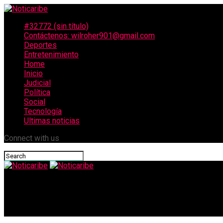
#32772 (sin título)
Contáctenos: wilroher901@gmail.com
Deportes
Entretenimiento
Home
Inicio
Judicial
Política
Social
Tecnología
Ultimas noticias
Connect with us
Noticaribe
En el asentamiento Santa Helena, de Caucasia, comenzó a hacers