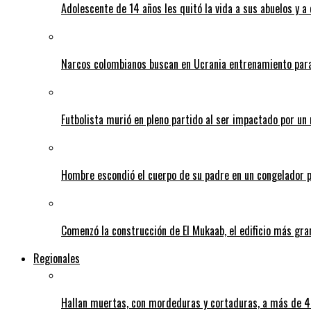
Adolescente de 14 años les quitó la vida a sus abuelos y a
Narcos colombianos buscan en Ucrania entrenamiento para
Futbolista murió en pleno partido al ser impactado por un 
Hombre escondió el cuerpo de su padre en un congelador p
Comenzó la construcción de El Mukaab, el edificio más gra
Regionales
Hallan muertas, con mordeduras y cortaduras, a más de 40