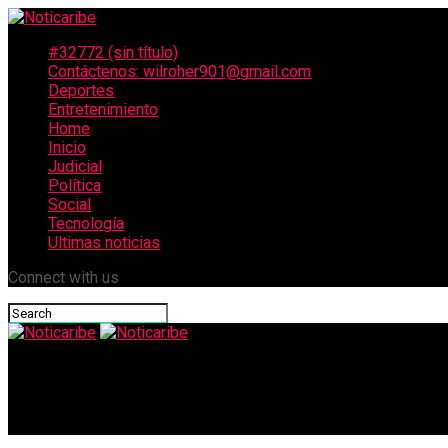
#32772 (sin título)
Contáctenos: wilroher901@gmail.com
Deportes
Entretenimiento
Home
Inicio
Judicial
Política
Social
Tecnología
Ultimas noticias
Connect with us
Noticaribe
Cuando el justo llora en secreto: La teología de las lágrimas de 