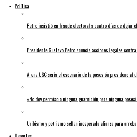
Política
Petro insistió en fraude electoral a cuatro días de dejar e
Presidente Gustavo Petro anuncia acciones legales contra
Arena USC sería el escenario de la posesión presidencial d
«No doy permiso a ninguna guarnición para ninguna posesi
Uribismo y petrismo sellan inesperada alianza para arreba
Deportes