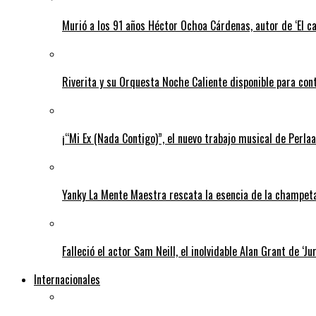
Murió a los 91 años Héctor Ochoa Cárdenas, autor de ‘El c
Riverita y su Orquesta Noche Caliente disponible para con
¡“Mi Ex (Nada Contigo)”, el nuevo trabajo musical de Perlaa
Yanky La Mente Maestra rescata la esencia de la champeta 
Falleció el actor Sam Neill, el inolvidable Alan Grant de ‘Ju
Internacionales