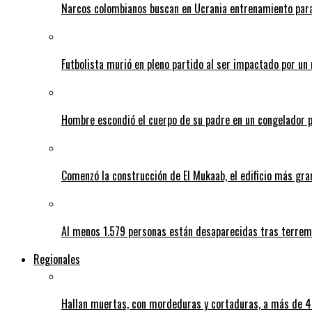
Narcos colombianos buscan en Ucrania entrenamiento para
Futbolista murió en pleno partido al ser impactado por un 
Hombre escondió el cuerpo de su padre en un congelador p
Comenzó la construcción de El Mukaab, el edificio más gra
Al menos 1.579 personas están desaparecidas tras terrem
Regionales
Hallan muertas, con mordeduras y cortaduras, a más de 40