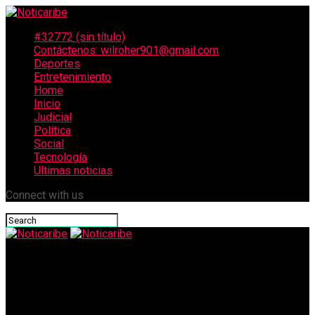
#32772 (sin título)
Contáctenos: wilroher901@gmail.com
Deportes
Entretenimiento
Home
Inicio
Judicial
Política
Social
Tecnología
Ultimas noticias
Connect with us
Noticaribe
Iván Cepeda cambia de estrategia y reta a debate a Abelardo
De la Espriella