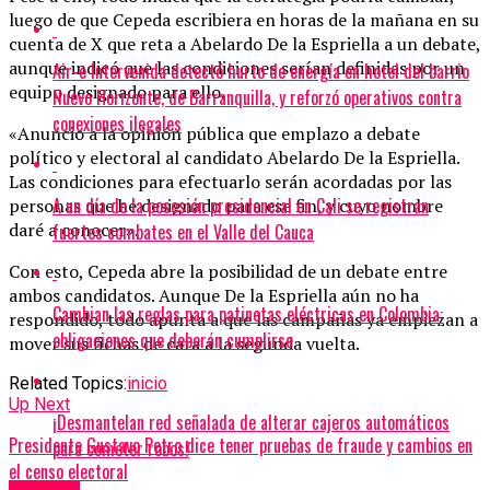
luego de que Cepeda escribiera en horas de la mañana en su
cuenta de X que reta a Abelardo De la Espriella a un debate,
aunque indicó que las condiciones serían definidas por un
Air-e Intervenida detectó hurto de energía en hotel del barrio
equipo designado para ello.
Nuevo Horizonte, de Barranquilla, y reforzó operativos contra
conexiones ilegales
«Anuncio a la opinión pública que emplazo a debate
político y electoral al candidato Abelardo De la Espriella.
Las condiciones para efectuarlo serán acordadas por las
A un día de la posesión presidencial en Cali se registran
personas que he designado para ese fin, y cuyo nombre
daré a conocer».
fuertes combates en el Valle del Cauca
Con esto, Cepeda abre la posibilidad de un debate entre
ambos candidatos. Aunque De la Espriella aún no ha
Cambian las reglas para patinetas eléctricas en Colombia:
respondido, todo apunta a que las campañas ya empiezan a
obligaciones que deberán cumplirse
mover sus fichas de cara a la segunda vuelta.
Related Topics:
inicio
Up Next
¡Desmantelan red señalada de alterar cajeros automáticos
Presidente Gustavo Petro dice tener pruebas de fraude y cambios en
para cometer robos!
el censo electoral