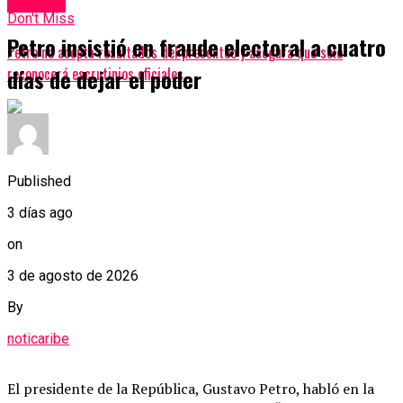
Política
Don't Miss
Petro insistió en fraude electoral a cuatro
Petro no acepta resultados del preconteo y asegura que solo
reconocerá escrutinios oficiales
días de dejar el poder
Published
3 días ago
on
3 de agosto de 2026
By
noticaribe
El presidente de la República, Gustavo Petro, habló en la