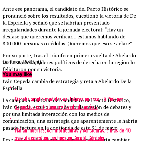
Ante ese panorama, el candidato del Pacto Histórico se
pronunció sobre los resultados, cuestionó la victoria de De
la Espriella y señaló que se habrían presentado
irregularidades durante la jornada electoral: “Hay un
desfase que queremos verificar… estamos hablando de
800.000 personas o cédulas. Queremos que eso se aclare”.
Por su parte, tras el triunfo en primera vuelta de Abelardo
De la Espriella, líderes políticos de derecha en la región lo
Continue Reading
felicitaron por su victoria.
You may like
Iván Cepeda cambia de estrategia y reta a Abelardo De la
Espriella
Fiscalía amplía medidas cautelares en caso Lili Pink por
La campaña electoral del candidato del Pacto Histórico,
supuestos contrabando y lavado de activos
Iván Cepeda, estuvo marcada por la evasión de debates y
por una limitada interacción con los medios de
comunicación, una estrategia que aparentemente le habría
pasado factura en la contienda de este 31 de mayo.
Hallan muertas, con mordeduras y cortaduras, a más de 40
aves de corral en una finca en Cereté, Córdoba
Pese a ello, todo indica que la estrategia podría cambiar,