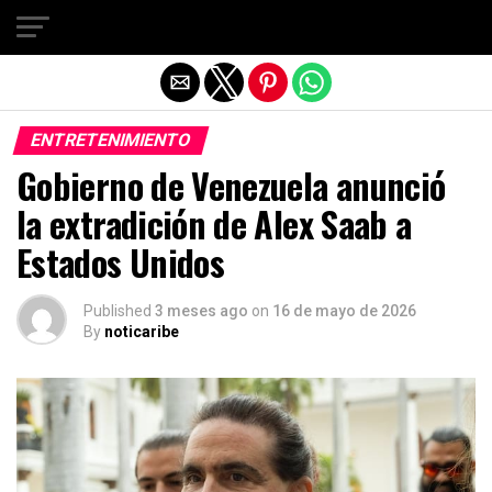
Salir de la versión móvil
ENTRETENIMIENTO
Gobierno de Venezuela anunció
la extradición de Alex Saab a
Estados Unidos
Published
3 meses ago
on
16 de mayo de 2026
By
noticaribe