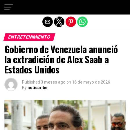
Salir de la versión móvil
ENTRETENIMIENTO
Gobierno de Venezuela anunció
la extradición de Alex Saab a
Estados Unidos
Published
3 meses ago
on
16 de mayo de 2026
By
noticaribe