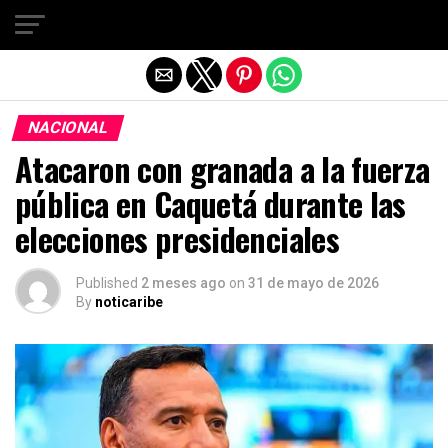
Salir de la versión móvil
NACIONAL
Atacaron con granada a la fuerza
pública en Caquetá durante las
elecciones presidenciales
Published
2 meses ago
on
31 de mayo de 2026
By
noticaribe