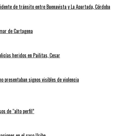
cidente de tránsito entre Buenavista y La Apartada, Córdoba
l mar de Cartagena
icías heridos en Pailitas, Cesar
no presentaban signos visibles de violencia
os de “alto perfil”
uaciones en el caso Uribe