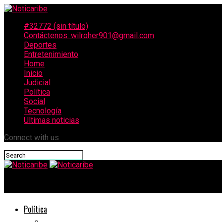
#32772 (sin título)
Contáctenos: wilroher901@gmail.com
Deportes
Entretenimiento
Home
Inicio
Judicial
Política
Social
Tecnología
Ultimas noticias
Connect with us
Noticaribe
Política