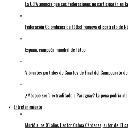
La UEFA anuncia que sus federaciones no participarán en l
Federación Colombiana de Fútbol renueva el contrato de N
España, campeón mundial de fútbol
Vibrantes partidos de Cuartos de Final del Campeonato de 
¿Mbappé sería extraditado a Paraguay? La pena podría alca
Entretenimiento
Murió a los 91 años Héctor Ochoa Cárdenas, autor de ‘El c