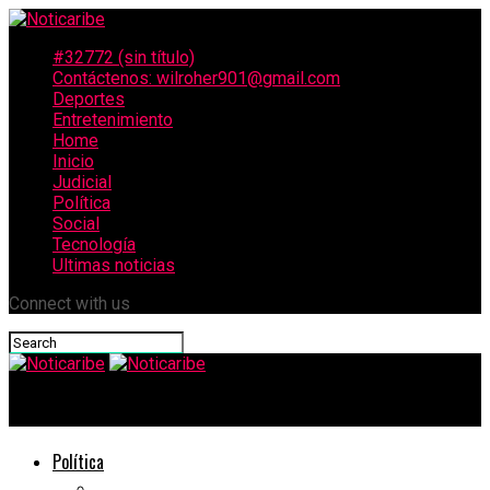
#32772 (sin título)
Contáctenos: wilroher901@gmail.com
Deportes
Entretenimiento
Home
Inicio
Judicial
Política
Social
Tecnología
Ultimas noticias
Connect with us
Noticaribe
Política