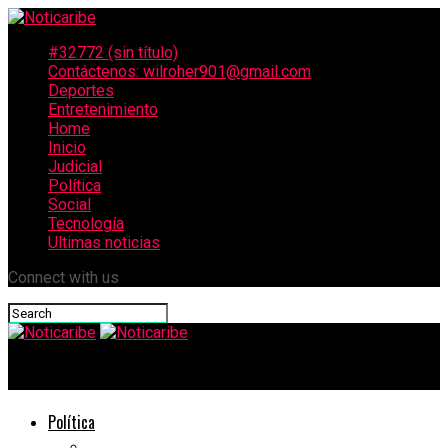
#32772 (sin título)
Contáctenos: wilroher901@gmail.com
Deportes
Entretenimiento
Home
Inicio
Judicial
Política
Social
Tecnología
Ultimas noticias
Connect with us
Noticaribe
Política