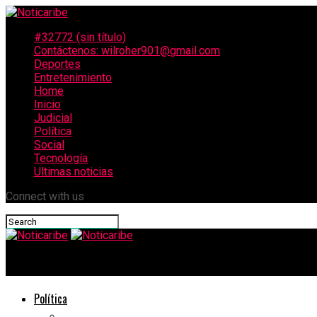
#32772 (sin título)
Contáctenos: wilroher901@gmail.com
Deportes
Entretenimiento
Home
Inicio
Judicial
Política
Social
Tecnología
Ultimas noticias
Connect with us
Noticaribe
Política