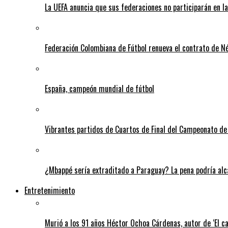
La UEFA anuncia que sus federaciones no participarán en l
Federación Colombiana de Fútbol renueva el contrato de N
España, campeón mundial de fútbol
Vibrantes partidos de Cuartos de Final del Campeonato de 
¿Mbappé sería extraditado a Paraguay? La pena podría alca
Entretenimiento
Murió a los 91 años Héctor Ochoa Cárdenas, autor de ‘El c