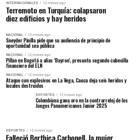
INTERNACIONALES
12 meses ago
Terremoto en Turquía: colapsaron
diez edificios y hay heridos
NACIONAL
12 meses ago
Sneyder Pinilla pide que su audiencia de principio de
oportunidad sea pública
NACIONAL
12 meses ago
Pillan en Bogotá a alias ‘Bayron’, presunto segundo cabecilla
financiero del ELN
NACIONAL
12 meses ago
Ataque con explosivos en La Vega, Cauca deja seis heridos y
locales destruidos
DEPORTES
12 meses ago
Colombiana gana oro en la contrarreloj de los
Juegos Panamericanos Junior 2025
DEPORTES
12 meses ago
Falleció Berthica Carbonell, la mujer