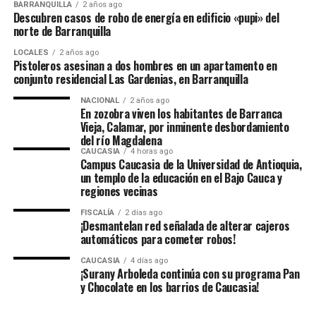
BARRANQUILLA
2 años ago
Descubren casos de robo de energía en edificio «pupi» del
norte de Barranquilla
LOCALES
2 años ago
Pistoleros asesinan a dos hombres en un apartamento en
conjunto residencial Las Gardenias, en Barranquilla
NACIONAL
2 años ago
En zozobra viven los habitantes de Barranca
Vieja, Calamar, por inminente desbordamiento
del río Magdalena
CAUCASIA
4 horas ago
Campus Caucasia de la Universidad de Antioquia,
un templo de la educación en el Bajo Cauca y
regiones vecinas
FISCALÍA
2 días ago
¡Desmantelan red señalada de alterar cajeros
automáticos para cometer robos!
CAUCASIA
4 días ago
¡Surany Arboleda continúa con su programa Pan
y Chocolate en los barrios de Caucasia!