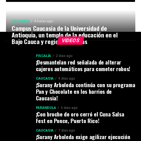
CAUCASIA
4 horas ago
Campus Caucasia de la Universidad de
Antioquia, un templo de la educación en el
Bajo Cauca y regiones vecinas
VIDEOS
FISCALÍA
2 días ago
¡Desmantelan red señalada de alterar
cajeros automáticos para cometer robos!
CAUCASIA
4 días ago
¡Surany Arboleda continúa con su programa
Pan y Chocolate en los barrios de
Caucasia!
FARÁNDULA
5 días ago
¡Con broche de oro cerró el Cuna Salsa
Fest en Ponce, Puerto Rico!
CAUCASIA
7 días ago
¡Surany Arboleda exige agilizar ejecución