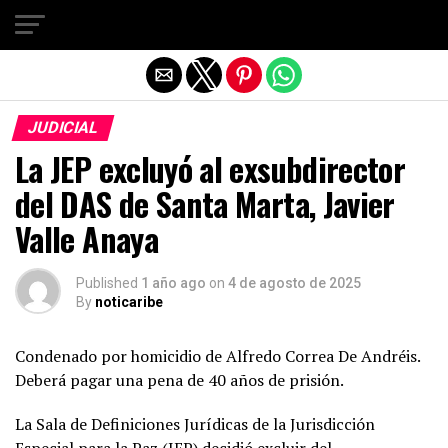
Salir de la versión móvil
JUDICIAL
La JEP excluyó al exsubdirector
del DAS de Santa Marta, Javier
Valle Anaya
Published
1 año ago
on
4 de agosto de 2025
By
noticaribe
Condenado por homicidio de Alfredo Correa De Andréis.
Deberá pagar una pena de 40 años de prisión.
La Sala de Definiciones Jurídicas de la Jurisdicción