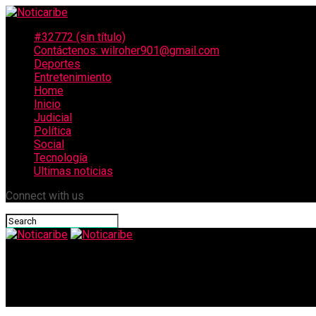
#32772 (sin título)
Contáctenos: wilroher901@gmail.com
Deportes
Entretenimiento
Home
Inicio
Judicial
Política
Social
Tecnología
Ultimas noticias
Connect with us
Noticaribe
Extorsionistas asesinan a un comerciante por desacatar la orde