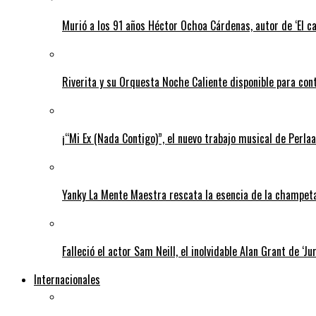
Murió a los 91 años Héctor Ochoa Cárdenas, autor de ‘El c
Riverita y su Orquesta Noche Caliente disponible para con
¡“Mi Ex (Nada Contigo)”, el nuevo trabajo musical de Perlaa
Yanky La Mente Maestra rescata la esencia de la champeta 
Falleció el actor Sam Neill, el inolvidable Alan Grant de ‘Ju
Internacionales