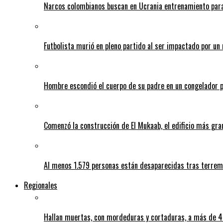
Narcos colombianos buscan en Ucrania entrenamiento para
Futbolista murió en pleno partido al ser impactado por un 
Hombre escondió el cuerpo de su padre en un congelador p
Comenzó la construcción de El Mukaab, el edificio más gra
Al menos 1.579 personas están desaparecidas tras terrem
Regionales
Hallan muertas, con mordeduras y cortaduras, a más de 40