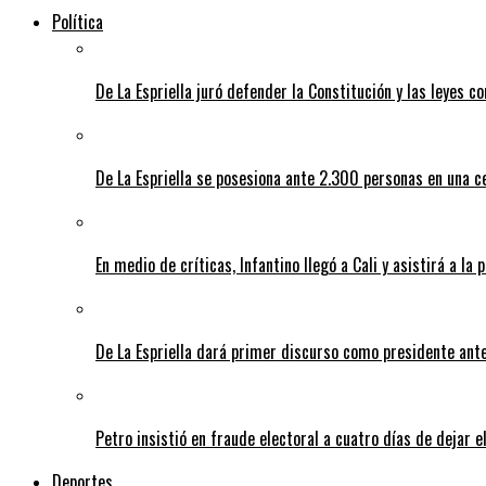
Política
De La Espriella juró defender la Constitución y las leyes 
De La Espriella se posesiona ante 2.300 personas en una c
En medio de críticas, Infantino llegó a Cali y asistirá a la 
De La Espriella dará primer discurso como presidente ante 
Petro insistió en fraude electoral a cuatro días de dejar e
Deportes