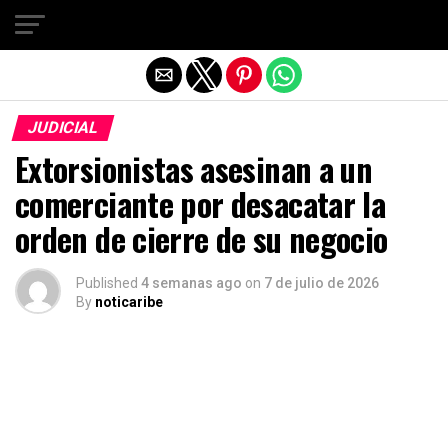
Salir de la versión móvil
JUDICIAL
Extorsionistas asesinan a un
comerciante por desacatar la
orden de cierre de su negocio
Published
4 semanas ago
on
7 de julio de 2026
By
noticaribe