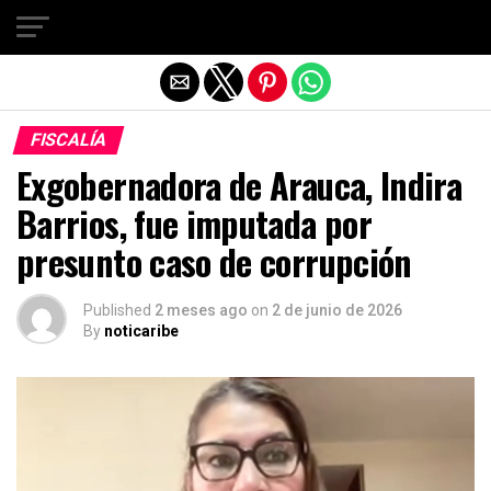
Salir de la versión móvil
FISCALÍA
Exgobernadora de Arauca, Indira
Barrios, fue imputada por
presunto caso de corrupción
Published
2 meses ago
on
2 de junio de 2026
By
noticaribe