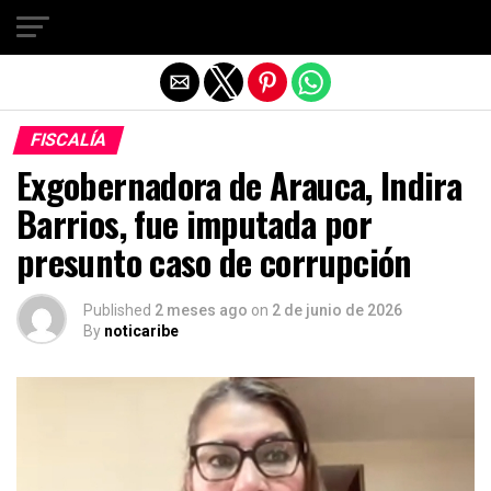
Salir de la versión móvil
FISCALÍA
Exgobernadora de Arauca, Indira
Barrios, fue imputada por
presunto caso de corrupción
Published
2 meses ago
on
2 de junio de 2026
By
noticaribe