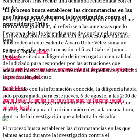
comenzaron tras recibir una demanda relacionada con el
predio.
*El proceso busca establecer las circunstancias en las
que Jaimes actuó durante la investigación contra el
El propio Higuita afirmó: “En algún momento también me
expresidente Uribe.
tiraron una granada”, al referirse a las amenazas que lo
llevaron a dejar la vivienda antes de concluir el proceso
La investigación relacionada con el proceso que durante
legal.
años rodeó al expresidente Álvaro Uribe Vélez suma un
nuevo episodio. En esta ocasión, el fiscal Gabriel Jaimes
Related Topics:
inicio
Durán fue citado a diligencia de interrogatorio en calidad
Up Next
de indiciado para responder por las actuaciones que
Extorsionistas asesinan a un comerciante por desacatar la orden de
adelantó mientras estuvo al frente del expediente y solicitó
cierre de su negocio
la preclusión del caso.
Don't Miss
De acuerdo con la información conocida, la diligencia había
sido programada para este jueves, 6 de agosto, a las 2:00 de
Inadmiten en Colombia a cinco extranjeros por turismo sexual y
la tarde. Sin embargo, finalmente no se llevó a cabo y fue
minería ilegal
reprogramada para el próximo miércoles, a la misma hora,
dentro de la investigación que adelanta la Fiscalía.
El proceso busca establecer las circunstancias en las que
Jaimes actuó durante la investigación contra el