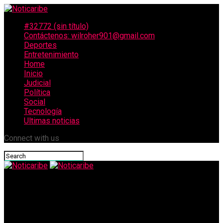
#32772 (sin título)
Contáctenos: wilroher901@gmail.com
Deportes
Entretenimiento
Home
Inicio
Judicial
Política
Social
Tecnología
Ultimas noticias
Connect with us
Noticaribe
Ordenan extinción de dominio sobre una propiedad de René
Higuita por presuntos vínculos con el Cartel de Medellín