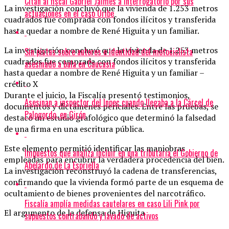
Citan al fiscal Gabriel Jaimes a interrogatorio por sus
La investigación concluyó que la vivienda de 1.253 metros
actuaciones en el caso Uribe
cuadrados fue comprada con fondos ilícitos y transferida
hasta quedar a nombre de René Higuita y un familiar.
La investigación concluyó que la vivienda de 1.253 metros
Sin pistas sobre autores e identidad del motociclista
cuadrados fue comprada con fondos ilícitos y transferida
asesinado a bala en Caucasia
hasta quedar a nombre de René Higuita y un familiar –
crédito X
Durante el juicio, la Fiscalía presentó testimonios,
Asesinan a inspector del Inpec cuando llegaba a la Cárcel de
documentos y dictámenes periciales. Entre las pruebas, se
Palogordo, en Girón
destacó un estudio grafológico que determinó la falsedad
de una firma en una escritura pública.
Este elemento permitió identificar las maniobras
Impuestos que analiza incluir en una tributaria el Gobierno de
empleadas para encubrir la verdadera procedencia del bien.
Abelardo de La Espriella
La investigación reconstruyó la cadena de transferencias,
confirmando que la vivienda formó parte de un esquema de
ocultamiento de bienes provenientes del narcotráfico.
Fiscalía amplía medidas cautelares en caso Lili Pink por
El argumento de la defensa de Higuita
supuestos contrabando y lavado de activos