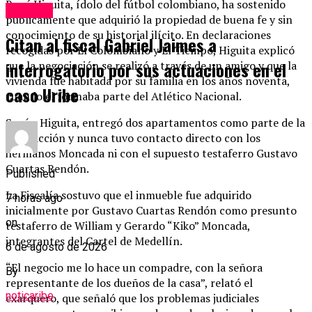
René Higuita, ídolo del fútbol colombiano, ha sostenido
Judicial
públicamente que adquirió la propiedad de buena fe y sin
conocimiento de su historial ilícito. En declaraciones
Citan al fiscal Gabriel Jaimes a
recogidas por El Colombiano y El Tiempo, Higuita explicó
interrogatorio por sus actuaciones en el
que la negociación se realizó a través de un amigo y que la
vivienda fue habitada por su familia en los años noventa,
caso Uribe
cuando él formaba parte del Atlético Nacional.
Según Higuita, entregó dos apartamentos como parte de la
transacción y nunca tuvo contacto directo con los
hermanos Moncada ni con el supuesto testaferro Gustavo
Cuartas Rendón.
Published
La Fiscalía sostuvo que el inmueble fue adquirido
7 horas ago
inicialmente por Gustavo Cuartas Rendón como presunto
on
testaferro de William y Gerardo “Kiko” Moncada,
integrantes del Cartel de Medellín.
6 de agosto de 2026
“El negocio me lo hace un compadre, con la señora
By
representante de los dueños de la casa”, relató el
noticaribe
exarquero, que señaló que los problemas judiciales