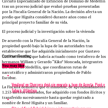
Circuito Especializado de Extinción de Dominio de Medellín
tras un proceso judicial que evaluó pruebas presentadas
por la Fiscalía General de la Nación. La decisión afecta un
predio que Higuita consideró durante años como el
principal proyecto familiar de su vida.
El proceso judicial y la investigación sobre la vivienda
De acuerdo con la Fiscalía General de la Nación, la
propiedad quedó bajo la lupa de las autoridades tras
establecerse que fue adquirida inicialmente por Gustavo
Cuartas Rendón, que habría actuado como testaferro de los
Continue Reading
hermanos William y Gerardo “Kiko” Moncada, integrantes
You may like
del Cartel de Medellín, que coordinaron rutas de
narcotráfico y administraron propiedades de Pablo
Escobar.
Vendaval en Chorrera dejó sin energía a Juan de Acosta, Piojó y
La Fiscalía demostró que el inmueble, de aproximadamente
Tubará, Atlántico
1.253 metros cuadrados, fue adquirido con fondos ilícitos y
transferido sucesivamente hasta quedar registrado a
nombre de René Higuita y un familiar.