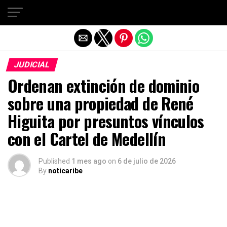
Salir de la versión móvil
JUDICIAL
Ordenan extinción de dominio
sobre una propiedad de René
Higuita por presuntos vínculos
con el Cartel de Medellín
Published
1 mes ago
on
6 de julio de 2026
By
noticaribe