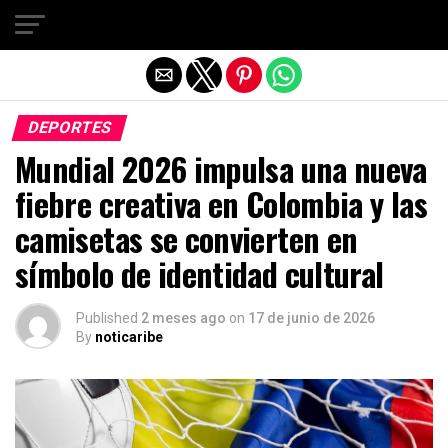
Salir de la versión móvil
DEPORTES
Mundial 2026 impulsa una nueva
fiebre creativa en Colombia y las
camisetas se convierten en
símbolo de identidad cultural
Published
2 meses ago
on
17 de junio de 2026
By
noticaribe