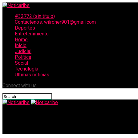
#32772 (sin título)
Contáctenos: wilroher901@gmail.com
Deportes
Entretenimiento
Home
Inicio
Judicial
Política
Social
Tecnología
Ultimas noticias
Connect with us
Noticaribe
Escándalo en el Mundial: robaron a Inglaterra y se les llevaron h