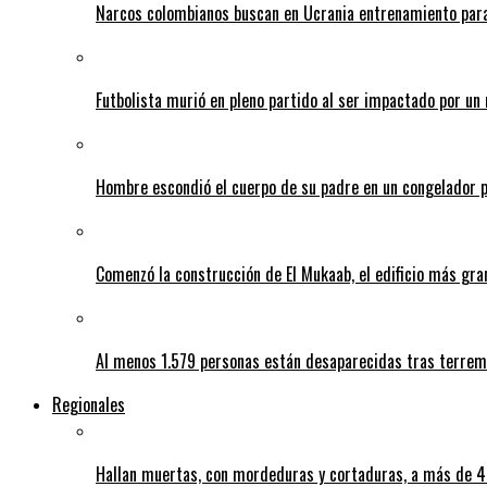
Narcos colombianos buscan en Ucrania entrenamiento para
Futbolista murió en pleno partido al ser impactado por un 
Hombre escondió el cuerpo de su padre en un congelador p
Comenzó la construcción de El Mukaab, el edificio más gra
Al menos 1.579 personas están desaparecidas tras terrem
Regionales
Hallan muertas, con mordeduras y cortaduras, a más de 40