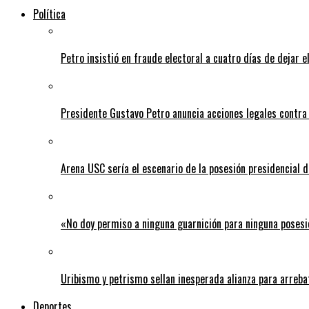
Política
Petro insistió en fraude electoral a cuatro días de dejar e
Presidente Gustavo Petro anuncia acciones legales contra
Arena USC sería el escenario de la posesión presidencial d
«No doy permiso a ninguna guarnición para ninguna posesi
Uribismo y petrismo sellan inesperada alianza para arreba
Deportes