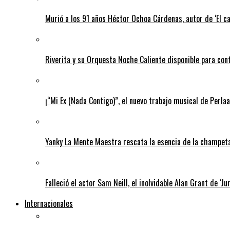
Murió a los 91 años Héctor Ochoa Cárdenas, autor de ‘El c
Riverita y su Orquesta Noche Caliente disponible para con
¡“Mi Ex (Nada Contigo)”, el nuevo trabajo musical de Perlaa
Yanky La Mente Maestra rescata la esencia de la champeta 
Falleció el actor Sam Neill, el inolvidable Alan Grant de ‘Ju
Internacionales