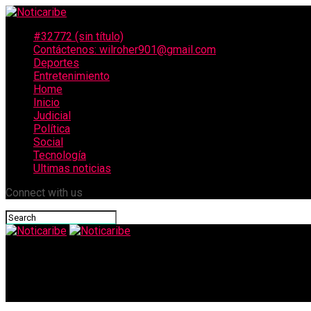
#32772 (sin título)
Contáctenos: wilroher901@gmail.com
Deportes
Entretenimiento
Home
Inicio
Judicial
Política
Social
Tecnología
Ultimas noticias
Connect with us
Noticaribe
JEP dignificó el nombre de un menor víctima de ‘falso positivo’