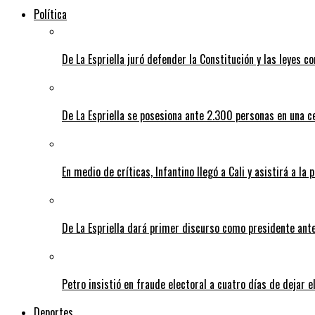
Política
De La Espriella juró defender la Constitución y las leyes 
De La Espriella se posesiona ante 2.300 personas en una c
En medio de críticas, Infantino llegó a Cali y asistirá a la 
De La Espriella dará primer discurso como presidente ante 
Petro insistió en fraude electoral a cuatro días de dejar e
Deportes