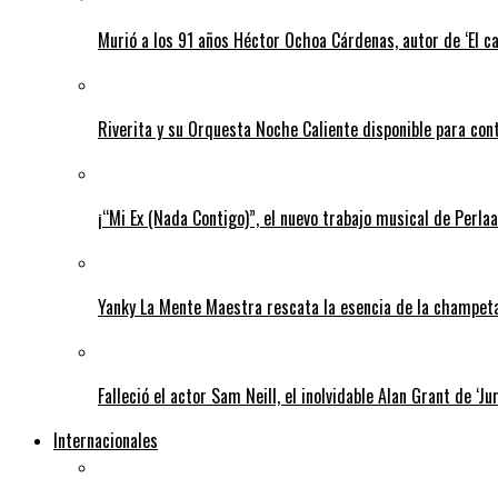
Murió a los 91 años Héctor Ochoa Cárdenas, autor de ‘El c
Riverita y su Orquesta Noche Caliente disponible para con
¡“Mi Ex (Nada Contigo)”, el nuevo trabajo musical de Perlaa
Yanky La Mente Maestra rescata la esencia de la champeta 
Falleció el actor Sam Neill, el inolvidable Alan Grant de ‘Ju
Internacionales