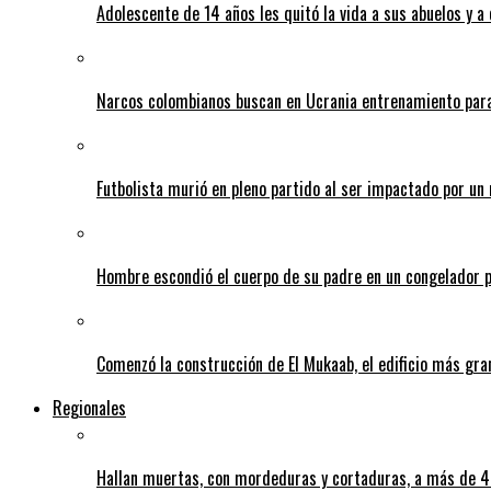
Adolescente de 14 años les quitó la vida a sus abuelos y a
Narcos colombianos buscan en Ucrania entrenamiento para
Futbolista murió en pleno partido al ser impactado por un 
Hombre escondió el cuerpo de su padre en un congelador p
Comenzó la construcción de El Mukaab, el edificio más gra
Regionales
Hallan muertas, con mordeduras y cortaduras, a más de 40