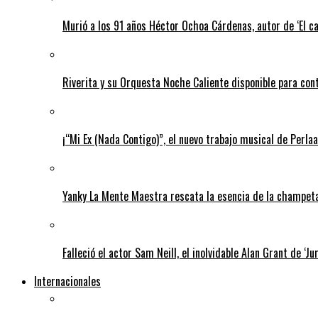
Murió a los 91 años Héctor Ochoa Cárdenas, autor de ‘El c
Riverita y su Orquesta Noche Caliente disponible para con
¡“Mi Ex (Nada Contigo)”, el nuevo trabajo musical de Perlaa
Yanky La Mente Maestra rescata la esencia de la champeta 
Falleció el actor Sam Neill, el inolvidable Alan Grant de ‘Ju
Internacionales