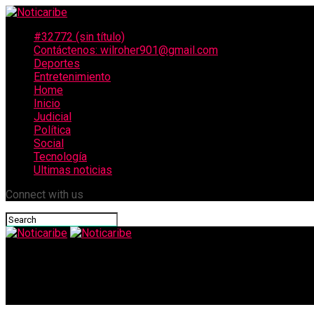
#32772 (sin título)
Contáctenos: wilroher901@gmail.com
Deportes
Entretenimiento
Home
Inicio
Judicial
Política
Social
Tecnología
Ultimas noticias
Connect with us
Noticaribe
Gobierno de Colombia envió hospital de campaña a Venezuela pa