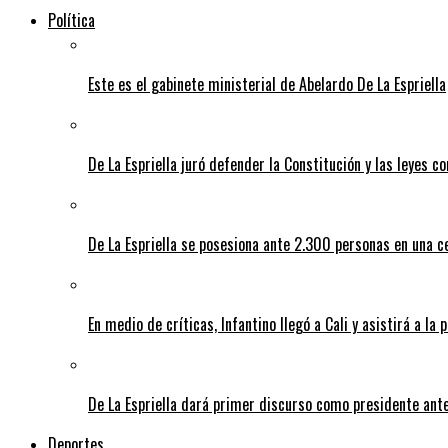
Política
Este es el gabinete ministerial de Abelardo De La Espriella
De La Espriella juró defender la Constitución y las leyes 
De La Espriella se posesiona ante 2.300 personas en una c
En medio de críticas, Infantino llegó a Cali y asistirá a la 
De La Espriella dará primer discurso como presidente ante 
Deportes