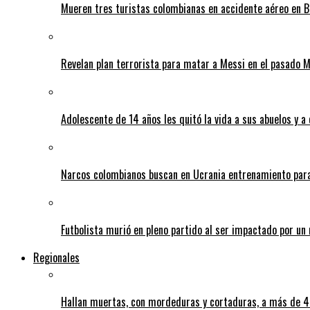
Mueren tres turistas colombianas en accidente aéreo en B
Revelan plan terrorista para matar a Messi en el pasado 
Adolescente de 14 años les quitó la vida a sus abuelos y a
Narcos colombianos buscan en Ucrania entrenamiento para
Futbolista murió en pleno partido al ser impactado por un 
Regionales
Hallan muertas, con mordeduras y cortaduras, a más de 40