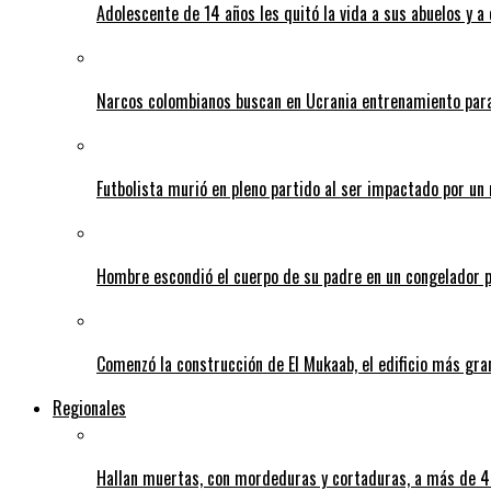
Adolescente de 14 años les quitó la vida a sus abuelos y a
Narcos colombianos buscan en Ucrania entrenamiento para
Futbolista murió en pleno partido al ser impactado por un 
Hombre escondió el cuerpo de su padre en un congelador p
Comenzó la construcción de El Mukaab, el edificio más gra
Regionales
Hallan muertas, con mordeduras y cortaduras, a más de 40