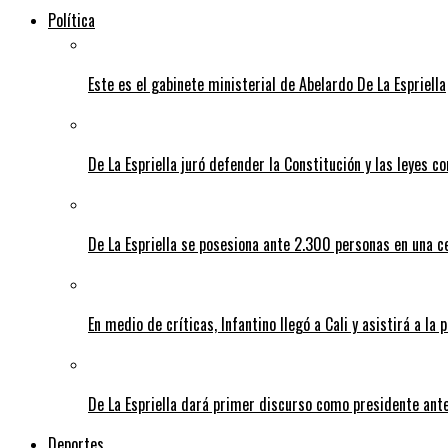
Política
Este es el gabinete ministerial de Abelardo De La Espriella
De La Espriella juró defender la Constitución y las leyes 
De La Espriella se posesiona ante 2.300 personas en una c
En medio de críticas, Infantino llegó a Cali y asistirá a la 
De La Espriella dará primer discurso como presidente ante 
Deportes