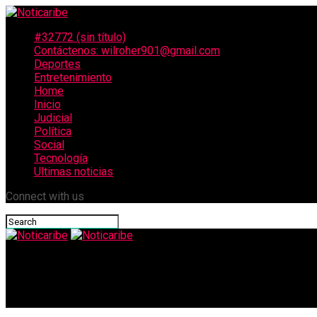
#32772 (sin título)
Contáctenos: wilroher901@gmail.com
Deportes
Entretenimiento
Home
Inicio
Judicial
Política
Social
Tecnología
Ultimas noticias
Connect with us
Noticaribe
Crece la alerta por drogarse con tusi: van 18 casos de daño vas