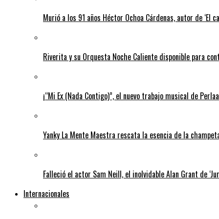
Murió a los 91 años Héctor Ochoa Cárdenas, autor de ‘El c
Riverita y su Orquesta Noche Caliente disponible para con
¡“Mi Ex (Nada Contigo)”, el nuevo trabajo musical de Perlaa
Yanky La Mente Maestra rescata la esencia de la champeta 
Falleció el actor Sam Neill, el inolvidable Alan Grant de ‘Ju
Internacionales