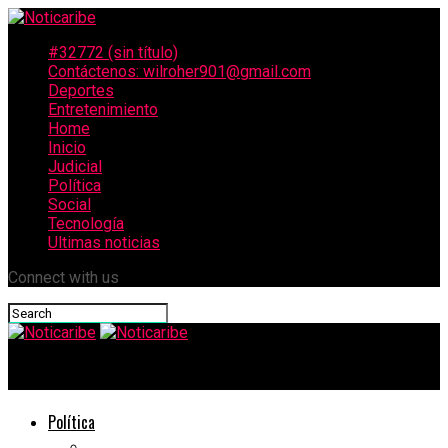
#32772 (sin título)
Contáctenos: wilroher901@gmail.com
Deportes
Entretenimiento
Home
Inicio
Judicial
Política
Social
Tecnología
Ultimas noticias
Connect with us
Noticaribe
Política