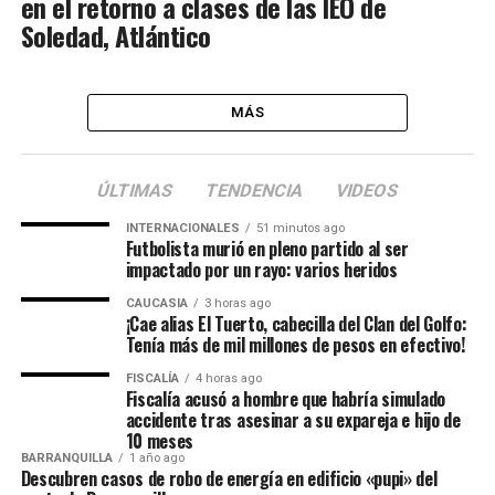
en el retorno a clases de las IEO de
Soledad, Atlántico
MÁS
ÚLTIMAS
TENDENCIA
VIDEOS
INTERNACIONALES
51 minutos ago
Futbolista murió en pleno partido al ser
impactado por un rayo: varios heridos
CAUCASIA
3 horas ago
¡Cae alias El Tuerto, cabecilla del Clan del Golfo:
Tenía más de mil millones de pesos en efectivo!
FISCALÍA
4 horas ago
Fiscalía acusó a hombre que habría simulado
accidente tras asesinar a su expareja e hijo de
10 meses
BARRANQUILLA
1 año ago
Descubren casos de robo de energía en edificio «pupi» del