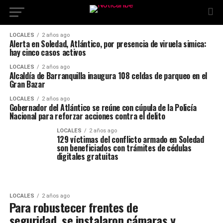
LOCALES
2 años ago
Alerta en Soledad, Atlántico, por presencia de viruela simica:
hay cinco casos activos
LOCALES
2 años ago
Alcaldía de Barranquilla inaugura 108 celdas de parqueo en el
Gran Bazar
LOCALES
2 años ago
Gobernador del Atlántico se reúne con cúpula de la Policía
Nacional para reforzar acciones contra el delito
LOCALES
2 años ago
129 víctimas del conflicto armado en Soledad
son beneficiados con trámites de cédulas
digitales gratuitas
LOCALES
2 años ago
Para robustecer frentes de
seguridad, se instalaron cámaras y