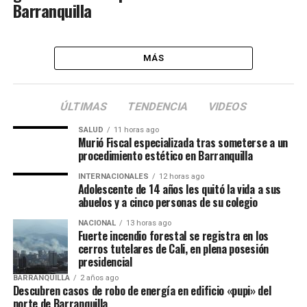
Barranquilla
MÁS
ÚLTIMAS
TENDENCIA
VIDEOS
SALUD
11 horas ago
Murió Fiscal especializada tras someterse a un
procedimiento estético en Barranquilla
INTERNACIONALES
12 horas ago
Adolescente de 14 años les quitó la vida a sus
abuelos y a cinco personas de su colegio
NACIONAL
13 horas ago
Fuerte incendio forestal se registra en los
cerros tutelares de Cali, en plena posesión
presidencial
BARRANQUILLA
2 años ago
Descubren casos de robo de energía en edificio «pupi» del
norte de Barranquilla