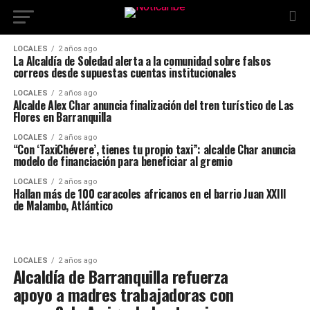
LOCALES
2 años ago
La Alcaldía de Soledad alerta a la comunidad sobre falsos
correos desde supuestas cuentas institucionales
LOCALES
2 años ago
Alcalde Alex Char anuncia finalización del tren turístico de Las
Flores en Barranquilla
LOCALES
2 años ago
“Con ‘TaxiChévere’, tienes tu propio taxi”: alcalde Char anuncia
modelo de financiación para beneficiar al gremio
LOCALES
2 años ago
Hallan más de 100 caracoles africanos en el barrio Juan XXIII
de Malambo, Atlántico
LOCALES
2 años ago
Alcaldía de Barranquilla refuerza
apoyo a madres trabajadoras con