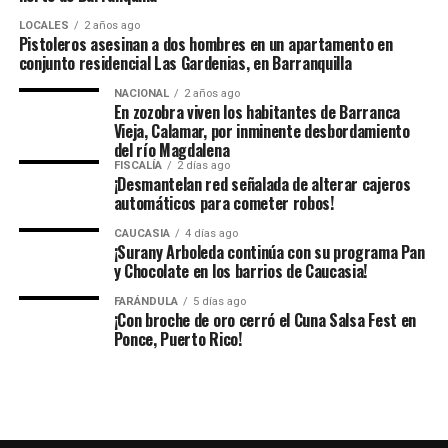
LOCALES
2 años ago
Pistoleros asesinan a dos hombres en un apartamento en
conjunto residencial Las Gardenias, en Barranquilla
NACIONAL
2 años ago
En zozobra viven los habitantes de Barranca
Vieja, Calamar, por inminente desbordamiento
del río Magdalena
FISCALÍA
2 días ago
¡Desmantelan red señalada de alterar cajeros
automáticos para cometer robos!
CAUCASIA
4 días ago
¡Surany Arboleda continúa con su programa Pan
y Chocolate en los barrios de Caucasia!
FARÁNDULA
5 días ago
¡Con broche de oro cerró el Cuna Salsa Fest en
Ponce, Puerto Rico!