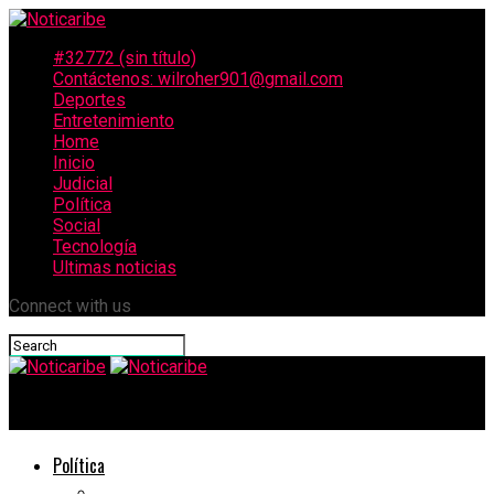
#32772 (sin título)
Contáctenos: wilroher901@gmail.com
Deportes
Entretenimiento
Home
Inicio
Judicial
Política
Social
Tecnología
Ultimas noticias
Connect with us
Noticaribe
Política