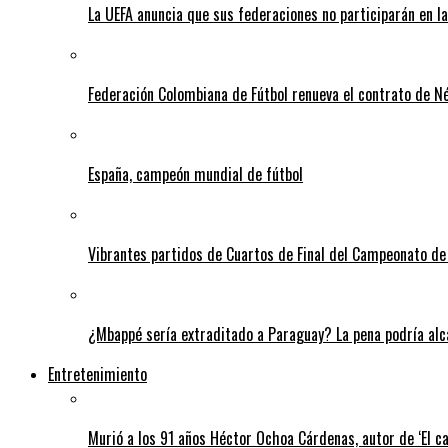
La UEFA anuncia que sus federaciones no participarán en l
Federación Colombiana de Fútbol renueva el contrato de N
España, campeón mundial de fútbol
Vibrantes partidos de Cuartos de Final del Campeonato de 
¿Mbappé sería extraditado a Paraguay? La pena podría alca
Entretenimiento
Murió a los 91 años Héctor Ochoa Cárdenas, autor de ‘El c