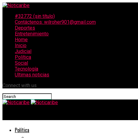
#32772 (sin título)
Contáctenos: wilroher901@gmail.com
Deportes
Entretenimiento
Home
Inicio
Judicial
Política
Social
Tecnología
Ultimas noticias
Connect with us
Noticaribe
Política