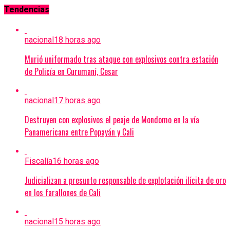
Tendencias
nacional
18 horas ago
Murió uniformado tras ataque con explosivos contra estación
de Policía en Curumaní, Cesar
nacional
17 horas ago
Destruyen con explosivos el peaje de Mondomo en la vía
Panamericana entre Popayán y Cali
Fiscalía
16 horas ago
Judicializan a presunto responsable de explotación ilícita de oro
en los farallones de Cali
nacional
15 horas ago