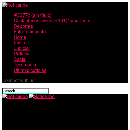
#32772 (sin título)
Contáctenos: wilroher901@gmail.com
Deportes
Entretenimiento
Home
Inicio
Judicial
Política
Social
Tecnología
Ultimas noticias
Connect with us
Noticaribe
Avioneta se accidentó tras haber despegado del aeropuerto de
Villavicencio: hubo 4 muertos