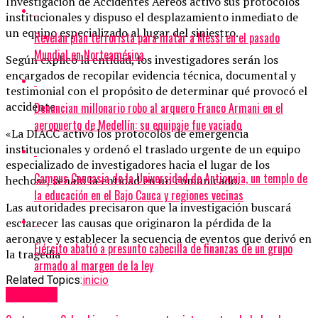
Investigación de Accidentes Aéreos activó sus protocolos
institucionales y dispuso el desplazamiento inmediato de
un equipo especializado al lugar del siniestro.
Revelan plan terrorista para matar a Messi en el pasado
Mundial en Norteamérica
Según explicó la entidad, los investigadores serán los
encargados de recopilar evidencia técnica, documental y
testimonial con el propósito de determinar qué provocó el
accidente.
Denuncian millonario robo al arquero Franco Armani en el
aeropuerto de Medellín: su equipaje fue vaciado
«La DIACC activó los protocolos de emergencia
institucionales y ordenó el traslado urgente de un equipo
especializado de investigadores hacia el lugar de los
Campus Caucasia de la Universidad de Antioquia, un templo de
hechos», señaló la entidad en un comunicado.
la educación en el Bajo Cauca y regiones vecinas
Las autoridades precisaron que la investigación buscará
esclarecer las causas que originaron la pérdida de la
aeronave y establecer la secuencia de eventos que derivó en
Ejército abatió a presunto cabecilla de finanzas de un grupo
la tragedia
armado al margen de la ley
Related Topics:
inicio
Up Next
nacional