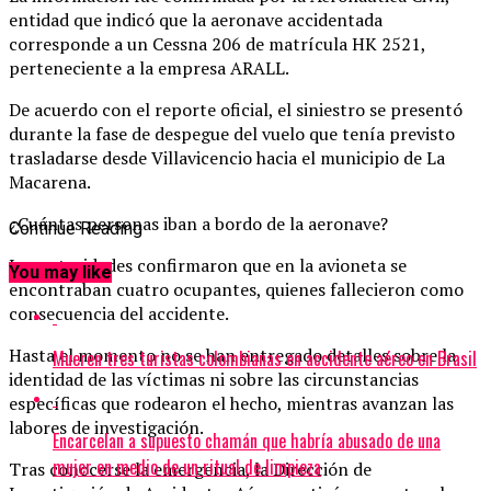
entidad que indicó que la aeronave accidentada
corresponde a un Cessna 206 de matrícula HK 2521,
perteneciente a la empresa ARALL.
De acuerdo con el reporte oficial, el siniestro se presentó
durante la fase de despegue del vuelo que tenía previsto
trasladarse desde Villavicencio hacia el municipio de La
Macarena.
¿Cuántas personas iban a bordo de la aeronave?
Continue Reading
Las autoridades confirmaron que en la avioneta se
You may like
encontraban cuatro ocupantes, quienes fallecieron como
consecuencia del accidente.
Hasta el momento no se han entregado detalles sobre la
Mueren tres turistas colombianas en accidente aéreo en Brasil
identidad de las víctimas ni sobre las circunstancias
específicas que rodearon el hecho, mientras avanzan las
labores de investigación.
Encarcelan a supuesto chamán que habría abusado de una
mujer en medio de un ritual de limpieza
Tras conocerse la emergencia, la Dirección de