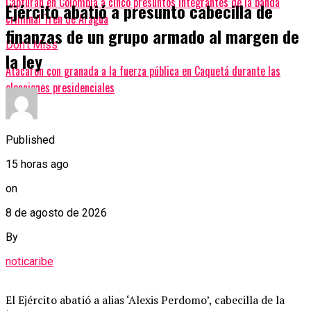
Capturan en Colombia a cinco presuntos integrantes de la banda
Ejército abatió a presunto cabecilla de
criminal Tren de Aragua
finanzas de un grupo armado al margen de
Don't Miss
la ley
Atacaron con granada a la fuerza pública en Caquetá durante las
elecciones presidenciales
Published
15 horas ago
on
8 de agosto de 2026
By
noticaribe
El Ejército abatió a alias ‘Alexis Perdomo’, cabecilla de la