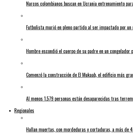
Narcos colombianos buscan en Ucrania entrenamiento para
Futbolista murió en pleno partido al ser impactado por un 
Hombre escondió el cuerpo de su padre en un congelador p
Comenzó la construcción de El Mukaab, el edificio más gra
Al menos 1.579 personas están desaparecidas tras terrem
Regionales
Hallan muertas, con mordeduras y cortaduras, a más de 40