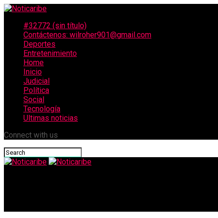
#32772 (sin título)
Contáctenos: wilroher901@gmail.com
Deportes
Entretenimiento
Home
Inicio
Judicial
Política
Social
Tecnología
Ultimas noticias
Connect with us
Noticaribe
Asesinaron a la mamá de modelo caleña que desapareció en Car