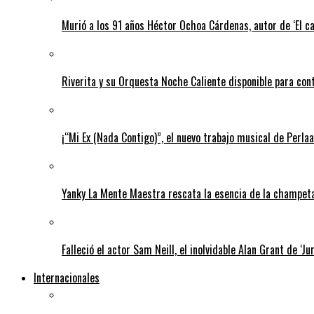
Murió a los 91 años Héctor Ochoa Cárdenas, autor de ‘El c
Riverita y su Orquesta Noche Caliente disponible para con
¡“Mi Ex (Nada Contigo)”, el nuevo trabajo musical de Perlaa
Yanky La Mente Maestra rescata la esencia de la champeta 
Falleció el actor Sam Neill, el inolvidable Alan Grant de ‘Ju
Internacionales