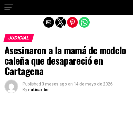
Salir de la versión móvil
JUDICIAL
Asesinaron a la mamá de modelo
caleña que desapareció en
Cartagena
Published
3 meses ago
on
14 de mayo de 2026
By
noticaribe