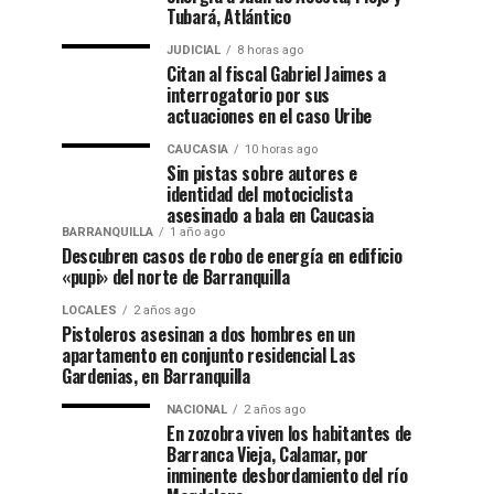
Tubará, Atlántico
JUDICIAL
8 horas ago
Citan al fiscal Gabriel Jaimes a
interrogatorio por sus
actuaciones en el caso Uribe
CAUCASIA
10 horas ago
Sin pistas sobre autores e
identidad del motociclista
asesinado a bala en Caucasia
BARRANQUILLA
1 año ago
Descubren casos de robo de energía en edificio
«pupi» del norte de Barranquilla
LOCALES
2 años ago
Pistoleros asesinan a dos hombres en un
apartamento en conjunto residencial Las
Gardenias, en Barranquilla
NACIONAL
2 años ago
En zozobra viven los habitantes de
Barranca Vieja, Calamar, por
inminente desbordamiento del río