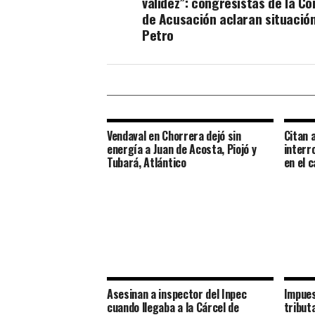
validez”: congresistas de la C
de Acusación aclaran situació
Petro
Vendaval en Chorrera dejó sin
Citan a
energía a Juan de Acosta, Piojó y
interr
Tubará, Atlántico
en el 
Asesinan a inspector del Inpec
Impues
cuando llegaba a la Cárcel de
tribut