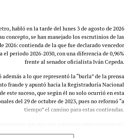
tro, habló en la tarde del lunes 3 de agosto de 2026
 su concepto, se han manejado los escrutinios de las
 de 2026: contienda de la que fue declarado vencedor
ra el periodo 2026-2030, con una diferencia de 0,96%
frente al senador oficialista Iván Cepeda.
ió además a lo que representó la “burla” de la prensa
nto fraude y apuntó hacia la Registraduría Nacional
de este suceso, que según él no solo ocurrió en esta
onales del 29 de octubre de 2023, pues no reformó “a
tiempo” el camino para estas contiendas.
 evidencias que hay que tomarlas sobre un conjunto
n fraude electoral y algorítmico sistemático sobre