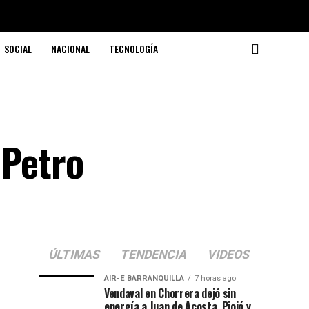
SOCIAL
NACIONAL
TECNOLOGÍA
 Petro
ÚLTIMAS
TENDENCIA
VIDEOS
AIR-E BARRANQUILLA
7 horas ago
Vendaval en Chorrera dejó sin
energía a Juan de Acosta, Piojó y