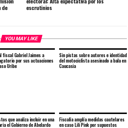
omisión
electoral: Alta expectativa por los
n de
escrutinios
YOU MAY LIKE
l fiscal Gabriel Jaimes a
Sin pistas sobre autores e identidad
ogatorio por sus actuaciones
del motociclista asesinado a bala en
caso Uribe
Caucasia
tos que analiza incluir en una
Fiscalía amplía medidas cautelares
aria el Gobierno de Abelardo
en caso Lili Pink por supuestos