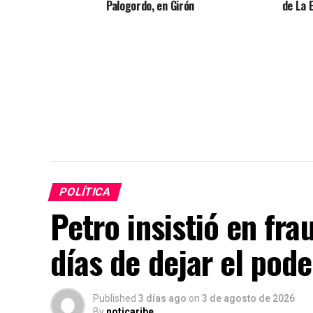
Palogordo, en Girón
de La E
POLÍTICA
Petro insistió en fra
días de dejar el pode
Published
3 días ago
on
3 de agosto de 2026
By
noticaribe