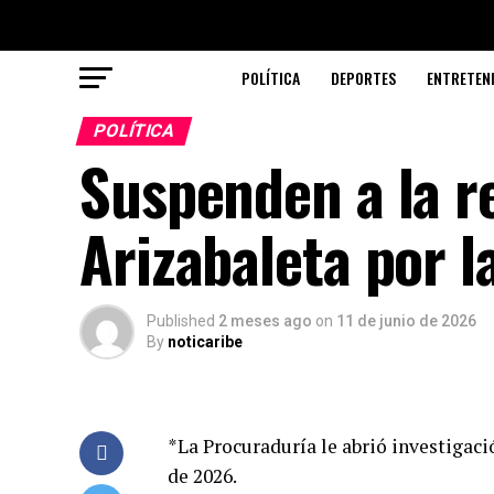
POLÍTICA
DEPORTES
ENTRETEN
POLÍTICA
Suspenden a la r
Arizabaleta por l
Published
2 meses ago
on
11 de junio de 2026
By
noticaribe
*La Procuraduría le abrió investigació
de 2026.