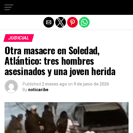
Salir de la versión móvil
JUDICIAL
Otra masacre en Soledad,
Atlántico: tres hombres
asesinados y una joven herida
Published
2 meses ago
on
9 de junio de 2026
By
noticaribe