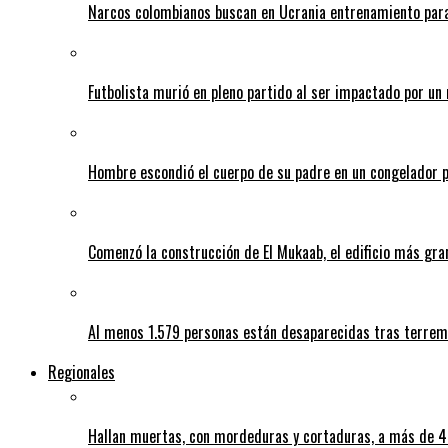
Narcos colombianos buscan en Ucrania entrenamiento para
Futbolista murió en pleno partido al ser impactado por un 
Hombre escondió el cuerpo de su padre en un congelador p
Comenzó la construcción de El Mukaab, el edificio más gra
Al menos 1.579 personas están desaparecidas tras terrem
Regionales
Hallan muertas, con mordeduras y cortaduras, a más de 40