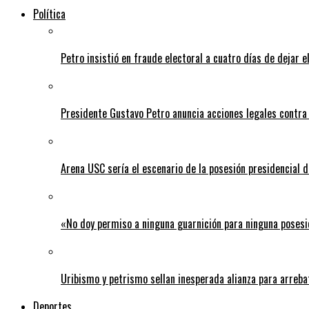
Política
Petro insistió en fraude electoral a cuatro días de dejar e
Presidente Gustavo Petro anuncia acciones legales contra
Arena USC sería el escenario de la posesión presidencial d
«No doy permiso a ninguna guarnición para ninguna posesi
Uribismo y petrismo sellan inesperada alianza para arreba
Deportes