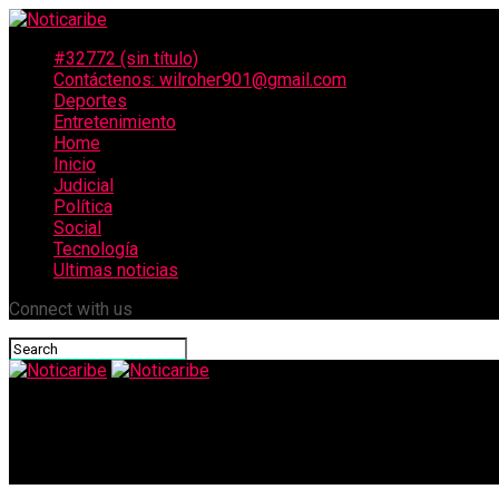
#32772 (sin título)
Contáctenos: wilroher901@gmail.com
Deportes
Entretenimiento
Home
Inicio
Judicial
Política
Social
Tecnología
Ultimas noticias
Connect with us
Noticaribe
Estudiantes de Soledad y el Atlántico protagonizaron el VII Foro