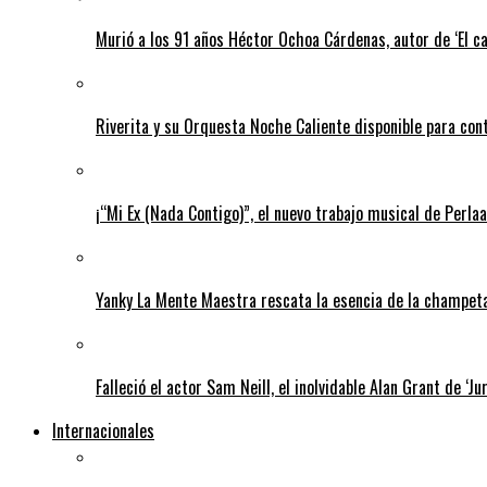
Murió a los 91 años Héctor Ochoa Cárdenas, autor de ‘El c
Riverita y su Orquesta Noche Caliente disponible para con
¡“Mi Ex (Nada Contigo)”, el nuevo trabajo musical de Perlaa
Yanky La Mente Maestra rescata la esencia de la champeta 
Falleció el actor Sam Neill, el inolvidable Alan Grant de ‘Ju
Internacionales