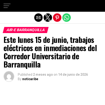
Salir de la versión móvil
AIR-E BARRANQUILLA
Este lunes 15 de junio, trabajos
eléctricos en inmediaciones del
Corredor Universitario de
Barranquilla
Published
2 meses ago
on
14 de junio de 2026
By
noticaribe