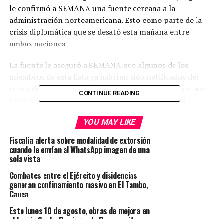
le confirmó a SEMANA una fuente cercana a la
administración norteamericana. Esto como parte de la
crisis diplomática que se desató esta mañana entre
ambas naciones.
La fuente le aseguró a SEMANA que algunos de los
miembros de esta lista ya habrían sido notificados del
retiro de su visado hacia los Estados Unidos, aunque aún
CONTINUE READING
no se conoce concretamente qué funcionarios del
gobierno Petro son los afectados por la medida tomada
YOU MAY LIKE
por la administración de Donald Trump.
Fiscalía alerta sobre modalidad de extorsión
Esto se da luego de que el Secretario de Estado de los
cuando le envían al WhatsApp imagen de una
Estados Unidos, Marco Rubio, llamara a John T.
sola vista
McNamara, encargado de Negocios interino de la
Combates entre el Ejército y disidencias
Embajada de Estados Unidos en Colombia, a Washington
generan confinamiento masivo en El Tambo,
para consultas urgentes tras lo que según un
Cauca
comunicado del gobierno estadounidense fueron “las
Este lunes 10 de agosto, obras de mejora en
declaraciones infundadas y reprobables de los más altos