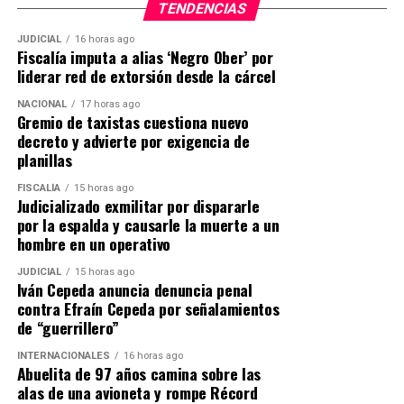
específicos de su ministerio.
TENDENCIAS
Esto demuestra que el dolor emocional no es
JUDICIAL
16 horas ago
Fiscalía imputa a alias ‘Negro Ober’ por
incompatible con la fe verdadera.
liderar red de extorsión desde la cárcel
⸻
NACIONAL
17 horas ago
Gremio de taxistas cuestiona nuevo
decreto y advierte por exigencia de
Exégesis bíblica
planillas
En Salmo 56:8, David declara:
FISCALÍA
15 horas ago
Judicializado exmilitar por dispararle
“Tú has contado mis huidas; pon mis lágrimas en tu
por la espalda y causarle la muerte a un
hombre en un operativo
redoma; ¿no están ellas en tu libro?”
JUDICIAL
15 horas ago
Este pasaje contiene una imagen profundamente
Iván Cepeda anuncia denuncia penal
significativa.
contra Efraín Cepeda por señalamientos
de “guerrillero”
En el mundo antiguo, la “redoma” era un pequeño
INTERNACIONALES
16 horas ago
recipiente utilizado para conservar líquidos valiosos.
Abuelita de 97 años camina sobre las
David utiliza esta metáfora para expresar que Dios
alas de una avioneta y rompe Récord