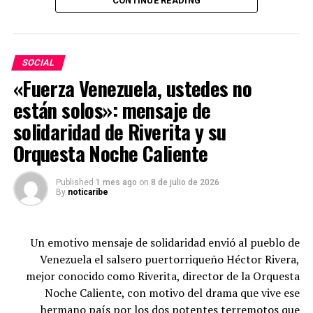
CONTINUE READING
La suma mencionada correspondería a conceptos como
daño moral, lucro cesante, daño emergente y
afectaciones al proyecto de vida del periodista. Sin
embargo, hasta el momento no existe una decisión
SOCIAL
judicial que respalde esa cifra ni una condena en ese
«Fuerza Venezuela, ustedes no
sentido.
están solos»: mensaje de
Al ingresar tu dirección de correo electrónico, aceptas
solidaridad de Riverita y su
recibir nuestro boletín. El caso continúa en una etapa
Orquesta Noche Caliente
preliminar y serán las autoridades judiciales las
encargadas de determinar el alcance de las acciones
Published
1 mes ago
on
8 de julio de 2026
legales anunciadas por Rafael Poveda, así como de
By
noticaribe
establecer el curso del proceso conforme avance la
investigación y se surtan las actuaciones
correspondientes.
Un emotivo mensaje de solidaridad envió al pueblo de
Venezuela el salsero puertorriqueño Héctor Rivera,
mejor conocido como Riverita, director de la Orquesta
Noche Caliente, con motivo del drama que vive ese
hermano país por los dos potentes terremotos que