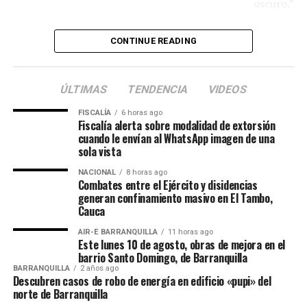
oscuro.”
⸻
CONTINUE READING
Introducción general
ÚLTIMAS
TENDENCIA
VIDEOS
En la vida del creyente existen momentos de profunda
comunión con Dios, pero también temporadas en las
FISCALÍA
6 horas ago
Fiscalía alerta sobre modalidad de extorsión
que el corazón atraviesa silencios, cargas y luchas
cuando le envían al WhatsApp imagen de una
internas que no siempre pueden compartirse con otros.
sola vista
Los siervos de Dios, aun aquellos que fortalecen a otros
NACIONAL
8 horas ago
Combates entre el Ejército y disidencias
mediante la palabra, la oración o el consejo, también
generan confinamiento masivo en El Tambo,
enfrentan momentos en los que necesitan consuelo,
Cauca
comprensión y descanso emocional.
AIR-E BARRANQUILLA
11 horas ago
Este lunes 10 de agosto, obras de mejora en el
La Biblia no oculta esta realidad. Por el contrario, revela
barrio Santo Domingo, de Barranquilla
que muchos de los hombres que Dios utilizó
BARRANQUILLA
2 años ago
Descubren casos de robo de energía en edificio «pupi» del
poderosamente atravesaron temporadas de lágrimas,
norte de Barranquilla
soledad y agotamiento espiritual.