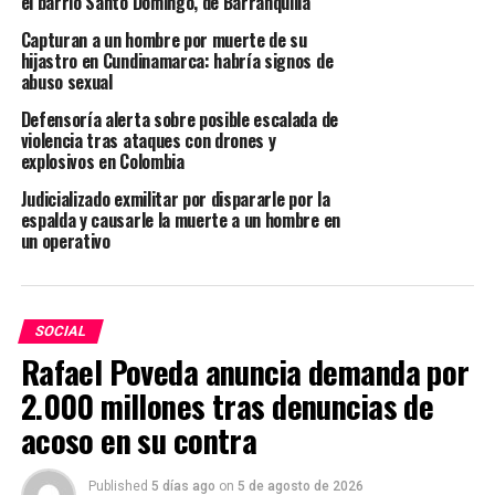
el barrio Santo Domingo, de Barranquilla
niveles del Gobierno de Colombia”, dice el texto.
Capturan a un hombre por muerte de su
hijastro en Cundinamarca: habría signos de
En el mismo comunicado en el que se hablaba de la
abuso sexual
llamada a consultas del funcionario estadounidense, se
Defensoría alerta sobre posible escalada de
aseguraba que “Estados Unidos está tomando otras
violencia tras ataques con drones y
medidas para dejar clara su profunda preocupación por
explosivos en Colombia
el estado actual de nuestra relación bilateral”, por lo
Judicializado exmilitar por dispararle por la
que el retiro de visas hacia los funcionarios es prueba de
espalda y causarle la muerte a un hombre en
la escalada en las tensiones entre ambas partes.
un operativo
RELATED TOPICS:
INICIO
SOCIAL
UP NEXT
Rafael Poveda anuncia demanda por
Capturaron a ocho integrantes de ‘La Terraza’
involucrados en una masacre ocurrida hace dos meses
2.000 millones tras denuncias de
en Antioquia
acoso en su contra
DON'T MISS
Cadena perpetua para norteamericano que viajaba a
Published
5 días ago
on
5 de agosto de 2026