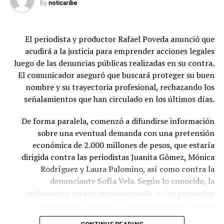
Medellín a abusar de menores
By
noticaribe
El periodista y productor Rafael Poveda anunció que
acudirá a la justicia para emprender acciones legales
luego de las denuncias públicas realizadas en su contra.
El comunicador aseguró que buscará proteger su buen
nombre y su trayectoria profesional, rechazando los
señalamientos que han circulado en los últimos días.
De forma paralela, comenzó a difundirse información
sobre una eventual demanda con una pretensión
económica de 2.000 millones de pesos, que estaría
dirigida contra las periodistas Juanita Gómez, Mónica
Rodríguez y Laura Palomino, así como contra la
denunciante Sofía Vela. Según lo conocido, la
reclamación estaría fundamentada en los presuntos
perjuicios ocasionados a la reputación de Poveda.