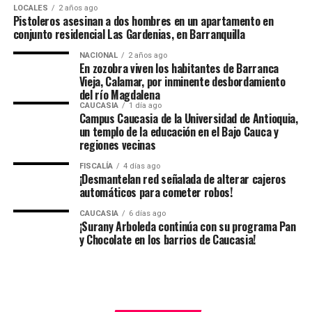
LOCALES
2 años ago
Pistoleros asesinan a dos hombres en un apartamento en
Sin embargo, estas experiencias no fueron el final de su
conjunto residencial Las Gardenias, en Barranquilla
historia, sino parte del proceso mediante el cual Dios
NACIONAL
2 años ago
formó su carácter y profundizó su relación con Él.
En zozobra viven los habitantes de Barranca
Vieja, Calamar, por inminente desbordamiento
⸻
del río Magdalena
CAUCASIA
1 día ago
Campus Caucasia de la Universidad de Antioquia,
Introducción bíblica
un templo de la educación en el Bajo Cauca y
regiones vecinas
Las Escrituras contienen numerosos testimonios de
hombres de fe que lloraron delante de Dios.
FISCALÍA
4 días ago
¡Desmantelan red señalada de alterar cajeros
automáticos para cometer robos!
El rey David derramó lágrimas en múltiples ocasiones.
El profeta Jeremías fue llamado “el profeta llorón”.
CAUCASIA
6 días ago
¡Surany Arboleda continúa con su programa Pan
El justo Job atravesó un dolor profundo.
y Chocolate en los barrios de Caucasia!
El apóstol Pablo escribió sobre sus aflicciones y
abandonos.
Incluso el Señor Jesucristo lloró en momentos