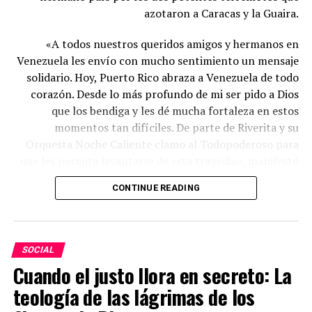
azotaron a Caracas y la Guaira.
«A todos nuestros queridos amigos y hermanos en
Venezuela les envío con mucho sentimiento un mensaje
solidario. Hoy, Puerto Rico abraza a Venezuela de todo
corazón. Desde lo más profundo de mi ser pido a Dios
que los bendiga y les dé mucha fortaleza en estos
momentos tan difíciles. De parte de Riverita y su
Orquesta Noche Caliente clamo al Todopoderoso para
que les permita levantarse de esta tragedia», manifestó
el artista puertorriqueño.
CONTINUE READING
Danni Rivera Jr., Héctor Rivera, Riverita, director de la Orquesta
Noche caliente; y José Reyes.
SOCIAL
Cuando el justo llora en secreto: La
En su mensaje, Riverita destacó la templanza y la fuerza
de los venezolanos en los momentos que están viviendo.
teología de las lágrimas de los
«Ustedes no están solos, el pueblo puertorriqueño los