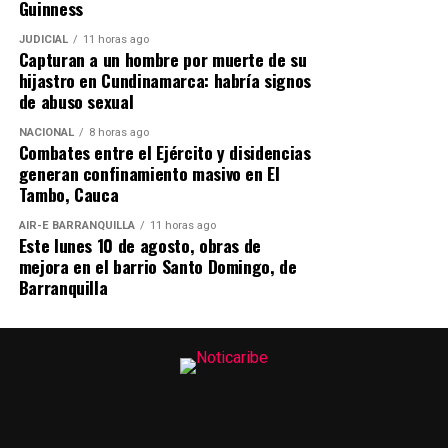
considera las lágrimas del creyente como algo digno de
Guinness
ser guardado.
JUDICIAL
11 horas ago
Capturan a un hombre por muerte de su
El mensaje teológico es claro:
hijastro en Cundinamarca: habría signos
de abuso sexual
Dios no ignora el sufrimiento del justo.
NACIONAL
8 horas ago
Combates entre el Ejército y disidencias
Cada lágrima derramada en fidelidad tiene valor delante
generan confinamiento masivo en El
del Señor.
Tambo, Cauca
⸻
AIR-E BARRANQUILLA
11 horas ago
Este lunes 10 de agosto, obras de
mejora en el barrio Santo Domingo, de
Exégesis pastoral
Barranquilla
Desde una perspectiva pastoral, este pasaje enseña que
los creyentes pueden expresar delante de Dios su dolor,
sus dudas, sus cargas y sus luchas.
La fe no exige negar el sufrimiento emocional.