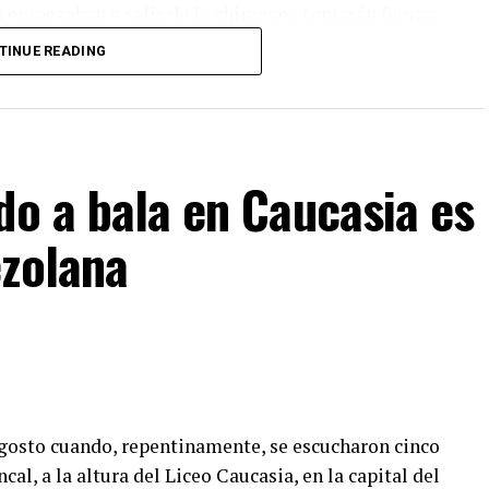
ya empezaban a salir de la chimenea tomarán fuerza.
TINUE READING
ectadas por la densa humareda. En minutos la calma
retornó al lugar.
do a bala en Caucasia es
ezolana
e agosto cuando, repentinamente, se escucharon cinco
al, a la altura del Liceo Caucasia, en la capital del