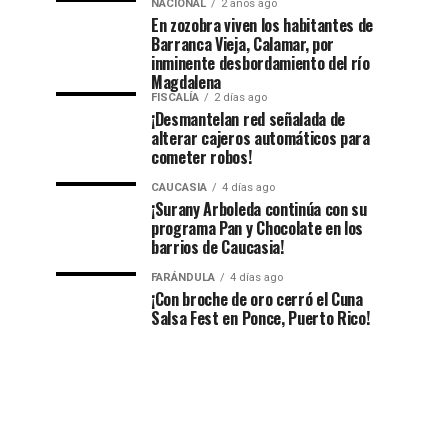
NACIONAL
2 años ago
En zozobra viven los habitantes de
Barranca Vieja, Calamar, por
inminente desbordamiento del río
Magdalena
FISCALÍA
2 días ago
¡Desmantelan red señalada de
alterar cajeros automáticos para
cometer robos!
CAUCASIA
4 días ago
¡Surany Arboleda continúa con su
programa Pan y Chocolate en los
barrios de Caucasia!
FARÁNDULA
4 días ago
¡Con broche de oro cerró el Cuna
Salsa Fest en Ponce, Puerto Rico!