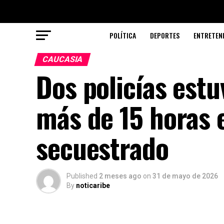
POLÍTICA
DEPORTES
ENTRETEN
CAUCASIA
Dos policías est
más de 15 horas 
secuestrado
Published
2 meses ago
on
31 de mayo de 2026
By
noticaribe