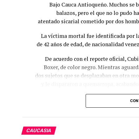
Bajo Cauca Antioqueño. Muchos se ba
balazos, pero el que no lo pudo ha
atentado sicarial cometido por dos homb
La víctima mortal fue identificada por
de 42 años de edad, de nacionalidad vene
De acuerdo con el reporte oficial, Cu
Boxer, de color negro. Mientras aguard
dos sujetos que se desplazaban en otra m
y le dispararon a quemarropa, acabando 
CON
Tras conocerse el ataque, uniformados de
los barrios El Camello y Santa Elen
alertados por radio y desplegaron de in
CAUCASIA