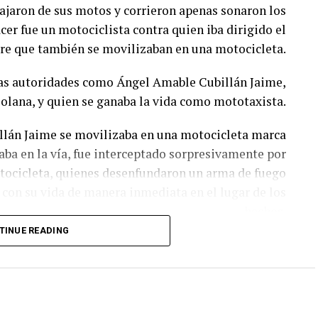
jaron de sus motos y corrieron apenas sonaron los
cer fue un motociclista contra quien iba dirigido el
re que también se movilizaban en una motocicleta.
 las autoridades como Ángel Amable Cubillán Jaime,
zolana, y quien se ganaba la vida como mototaxista.
billán Jaime se movilizaba en una motocicleta marca
aba en la vía, fue interceptado sorpresivamente por
otocicleta, quienes desenfundaron un arma de fuego
con su vida de manera inmediata en el lugar de los
hechos.
TINUE READING
 la Policía que realizaban labores de patrullaje por
a, cercanos al lugar de la escena del crimen, fueron
mediato un «plan candado» en diferentes zonas para
intentar dar con el paradero de los sicarios.