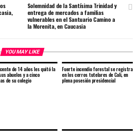
dos
Solemnidad de la Santísima Trinidad y
casia,
entrega de mercados a familias
vulnerables en el Santuario Camino a
la Morenita, en Caucasia
YOU MAY LIKE
cente de 14 años les quitó la
Fuerte incendio forestal se registra
sus abuelos y a cinco
en los cerros tutelares de Cali, en
as de su colegio
plena posesión presidencial