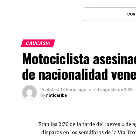
evitar que las llamas que 
CON
Solo fue un susto, no hubo personas af
CAUCASIA
Motociclista asesina
de nacionalidad ven
Published
13 horas ago
on
7 de agosto de 2026
By
noticaribe
Eran las 2:30 de la tarde del jueves 6 d
disparos en los semáforos de la Vía Tronc