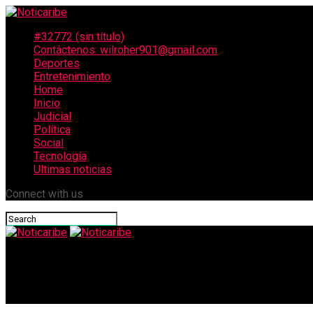
#32772 (sin título)
Contáctenos: wilroher901@gmail.com
Deportes
Entretenimiento
Home
Inicio
Judicial
Política
Social
Tecnología
Ultimas noticias
Connect with us
Noticaribe
Alarma en Colombia por fenómeno de El Niño: «Será devastador»