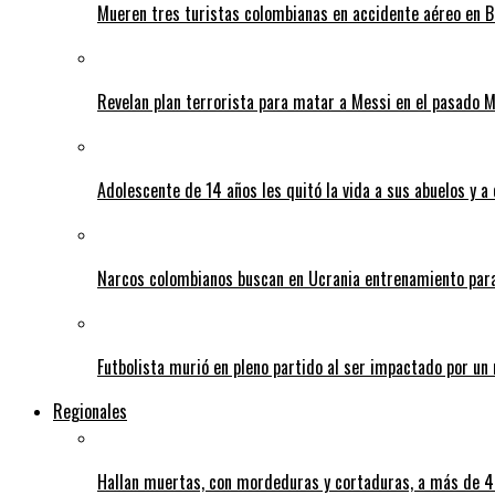
Mueren tres turistas colombianas en accidente aéreo en B
Revelan plan terrorista para matar a Messi en el pasado 
Adolescente de 14 años les quitó la vida a sus abuelos y a
Narcos colombianos buscan en Ucrania entrenamiento para
Futbolista murió en pleno partido al ser impactado por un 
Regionales
Hallan muertas, con mordeduras y cortaduras, a más de 40