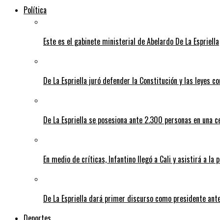
Política
Este es el gabinete ministerial de Abelardo De La Espriella
De La Espriella juró defender la Constitución y las leyes 
De La Espriella se posesiona ante 2.300 personas en una c
En medio de críticas, Infantino llegó a Cali y asistirá a la 
De La Espriella dará primer discurso como presidente ante 
Deportes