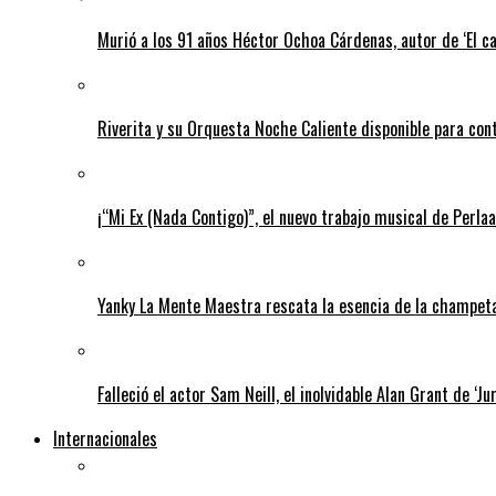
Murió a los 91 años Héctor Ochoa Cárdenas, autor de ‘El c
Riverita y su Orquesta Noche Caliente disponible para con
¡“Mi Ex (Nada Contigo)”, el nuevo trabajo musical de Perlaa
Yanky La Mente Maestra rescata la esencia de la champeta 
Falleció el actor Sam Neill, el inolvidable Alan Grant de ‘Ju
Internacionales