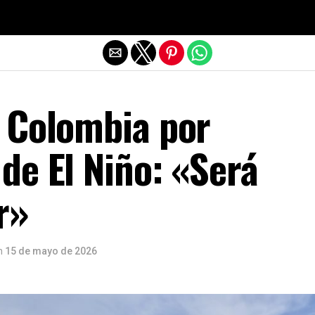
Salir de la versión móvil
 Colombia por
de El Niño: «Será
r»
n
15 de mayo de 2026