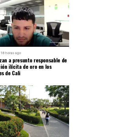
18 horas ago
izan a presunto responsable de
ión ilícita de oro en los
es de Cali