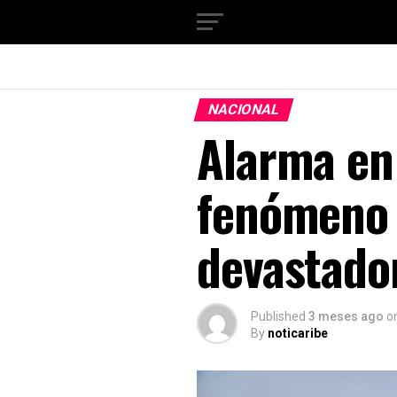
NACIONAL
Alarma en
fenómeno 
devastado
Published
3 meses ago
o
By
noticaribe