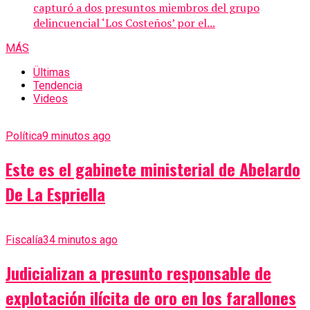
capturó a dos presuntos miembros del grupo
delincuencial ‘Los Costeños’ por el...
MÁS
Ültimas
Tendencia
Videos
Política
9 minutos ago
Este es el gabinete ministerial de Abelardo
De La Espriella
Fiscalía
34 minutos ago
Judicializan a presunto responsable de
explotación ilícita de oro en los farallones