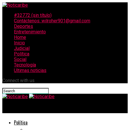
#32772 (sin título)
Contáctenos: wilroher901@gmail.com
Deportes
Entretenimiento
Home
Inicio
Judicial
Política
Social
Tecnología
Ultimas noticias
Connect with us
Noticaribe
Política