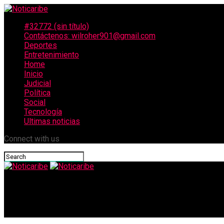
#32772 (sin título)
Contáctenos: wilroher901@gmail.com
Deportes
Entretenimiento
Home
Inicio
Judicial
Política
Social
Tecnología
Ultimas noticias
Connect with us
Noticaribe
Sharon Acosta, hija del Checo, y Joshua Ortiz, Reyes del Carnava