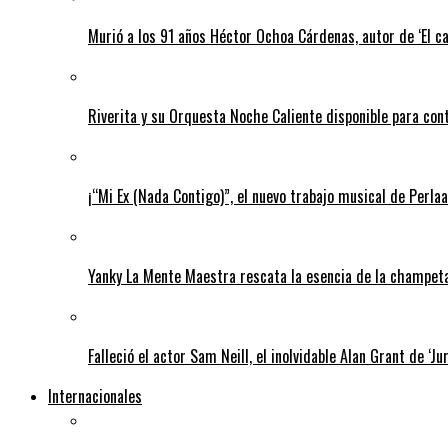
Murió a los 91 años Héctor Ochoa Cárdenas, autor de ‘El c
Riverita y su Orquesta Noche Caliente disponible para con
¡“Mi Ex (Nada Contigo)”, el nuevo trabajo musical de Perlaa
Yanky La Mente Maestra rescata la esencia de la champeta 
Falleció el actor Sam Neill, el inolvidable Alan Grant de ‘Ju
Internacionales