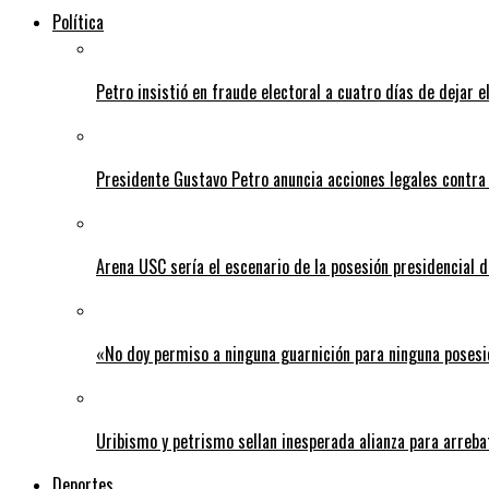
Política
Petro insistió en fraude electoral a cuatro días de dejar e
Presidente Gustavo Petro anuncia acciones legales contra
Arena USC sería el escenario de la posesión presidencial d
«No doy permiso a ninguna guarnición para ninguna posesi
Uribismo y petrismo sellan inesperada alianza para arreba
Deportes