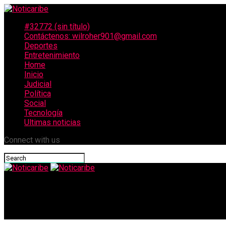
#32772 (sin título)
Contáctenos: wilroher901@gmail.com
Deportes
Entretenimiento
Home
Inicio
Judicial
Política
Social
Tecnología
Ultimas noticias
Connect with us
Noticaribe
Se agrava la situación en Urabá por las fuertes lluvias: el agua 