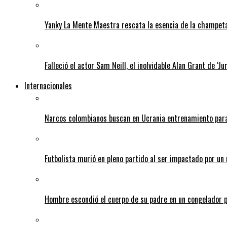
Yanky La Mente Maestra rescata la esencia de la champeta 
Falleció el actor Sam Neill, el inolvidable Alan Grant de ‘Ju
Internacionales
Narcos colombianos buscan en Ucrania entrenamiento para
Futbolista murió en pleno partido al ser impactado por un 
Hombre escondió el cuerpo de su padre en un congelador p