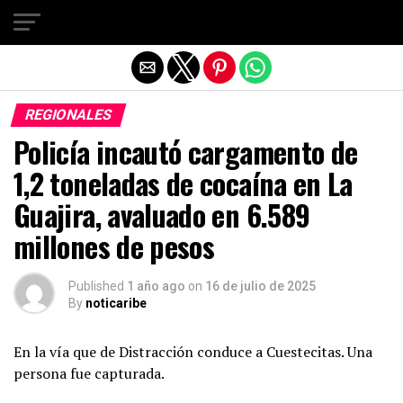
Salir de la versión móvil
REGIONALES
Policía incautó cargamento de
1,2 toneladas de cocaína en La
Guajira, avaluado en 6.589
millones de pesos
Published
1 año ago
on
16 de julio de 2025
By
noticaribe
En la vía que de Distracción conduce a Cuestecitas. Una
persona fue capturada.