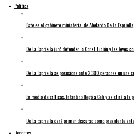
Política
Este es el gabinete ministerial de Abelardo De La Espriella
De La Espriella juró defender la Constitución y las leyes 
De La Espriella se posesiona ante 2.300 personas en una c
En medio de críticas, Infantino llegó a Cali y asistirá a la 
De La Espriella dará primer discurso como presidente ante 
Deportes