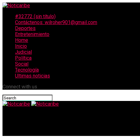
#32772 (sin título)
Contáctenos: wilroher901@gmail.com
Deportes
Entretenimiento
Home
Inicio
Judicial
Política
Social
Tecnología
Ultimas noticias
Connect with us
Noticaribe
Policía captura a 14 hombres por practicar minería ilegal en Gi