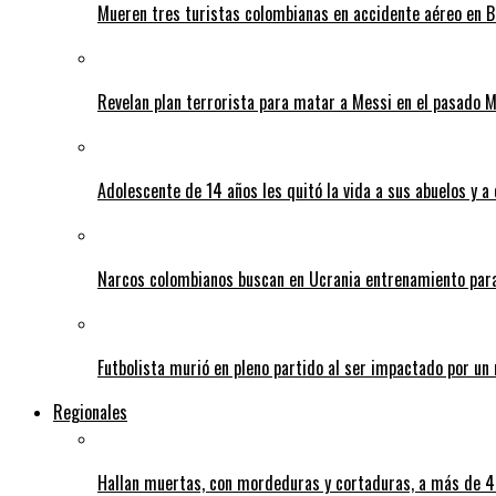
Mueren tres turistas colombianas en accidente aéreo en B
Revelan plan terrorista para matar a Messi en el pasado 
Adolescente de 14 años les quitó la vida a sus abuelos y a
Narcos colombianos buscan en Ucrania entrenamiento para
Futbolista murió en pleno partido al ser impactado por un 
Regionales
Hallan muertas, con mordeduras y cortaduras, a más de 40