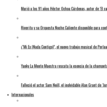
Murió a los 91 años Héctor Ochoa Cárdenas, autor de ‘El c
Riverita y su Orquesta Noche Caliente disponible para con
¡“Mi Ex (Nada Contigo)”, el nuevo trabajo musical de Perlaa
Yanky La Mente Maestra rescata la esencia de la champeta 
Falleció el actor Sam Neill, el inolvidable Alan Grant de ‘Ju
Internacionales