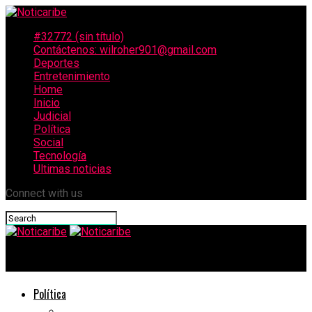
#32772 (sin título)
Contáctenos: wilroher901@gmail.com
Deportes
Entretenimiento
Home
Inicio
Judicial
Política
Social
Tecnología
Ultimas noticias
Connect with us
Noticaribe
Política